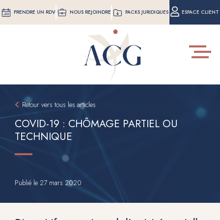
Aller
PRENDRE UN RDV
NOUS REJOINDRE
PACKS JURIDIQUES
ESPACE CLIENT
au
contenu
principal
Toggle
navigat
Retour vers tous les articles
COVID-19 : CHÔMAGE PARTIEL OU
TECHNIQUE
Publié le
27 mars 2020