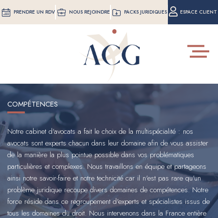
Aller
PRENDRE UN RDV
NOUS REJOINDRE
PACKS JURIDIQUES
ESPACE CLIENT
au
contenu
principal
Toggle
navigat
COMPÉTENCES
Notre cabinet d'avocats a fait le choix de la multispécialité : nos
avocats sont experts chacun dans leur domaine afin de vous assister
de la manière la plus pointue possible dans vos problématiques
particulières et complexes. Nous travaillons en équipe et partageons
ainsi notre savoir-faire et notre technicité car il n'est pas rare qu'un
problème juridique recoupe divers domaines de compétences. Notre
force réside dans ce regroupement d'experts et spécialistes issus de
tous les domaines du droit. Nous intervenons dans la France entière