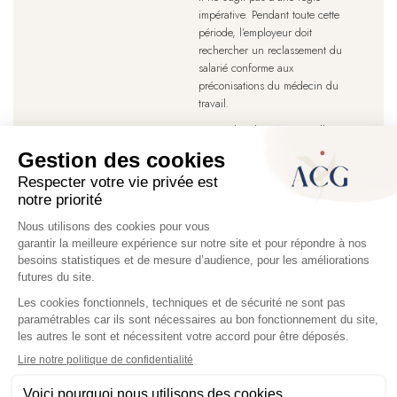
impérative. Pendant toute cette
période, l’employeur doit
rechercher un reclassement du
salarié conforme aux
préconisations du médecin du
travail.
Ces recherches peuvent aller au-
delà d’un mois.
Pagination
Page
1
Page
2
Page
3
Page
4
Page
5
…
Page
›
Dernière
»
courante
suivante
page