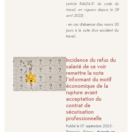
(
article R4624-31 du code du
travail, en vigueur depuis le 28
avril 2022
) :
- en cas d’absence d’au moins 30
jours à la suite d’un accident du
travail,
Incidence du refus du
salarié de se voir
remettre la note
l’informant du motif
économique de la
rupture avant
acceptation du
contrat de
sécurisation
professionnelle
Publié le
07 septembre 2025
-
Thème(s) : Thème :
Avocats en