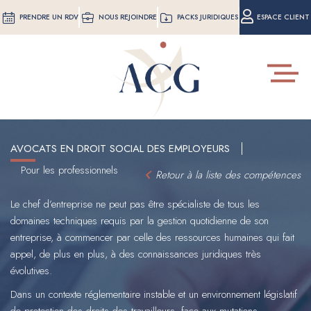
Aller
PRENDRE UN RDV
NOUS REJOINDRE
PACKS JURIDIQUES
ESPACE CLIENT
au
contenu
principal
Toggle
navigat
AVOCATS EN DROIT SOCIAL DES EMPLOYEURS
Pour les professionnels
Retour à la liste des compétences
Le chef d’entreprise ne peut pas être spécialiste de tous les
domaines techniques requis par la gestion quotidienne de son
entreprise, à commencer par celle des ressources humaines qui fait
appel, de plus en plus, à des connaissances juridiques très
évolutives.
Dans un contexte réglementaire instable et un environnement législatif
de protection des droits des travailleurs, face aux mutations