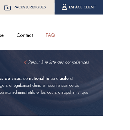
PACKS JURIDIQUES
ESPACE CLIENT
se
Contact
FAQ
Retour à la liste des compétences
s de visas
, de
nationalité
ou d’
asile
et
ngers et également dans la reconnaissance de
ibunaux administratifs et les cours d’appel ainsi que