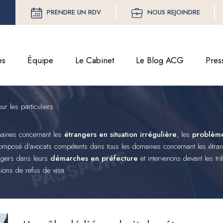
PRENDRE UN RDV
NOUS REJOINDRE
es
Équipe
Le Cabinet
Le Blog ACG
Pres
ur les particuliers
maines concernant les
étrangers en situation irrégulière
, les
problème
composé d’avocats compétents dans tous les domaines concernant les étra
ngers dans leurs
démarches en préfecture
et intervenons devant les tr
ions de refus de visa.