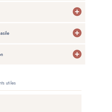
 asile
on
s utiles