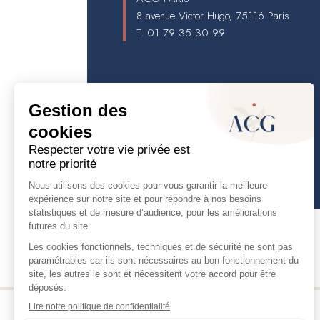
8 avenue Victor Hugo, 75116 Paris
T.
01 79 35 30 99