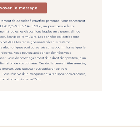
voyer le message
tement de données à caractère personnel vous concernant
2016/679 du 27 Avril 2016, aux principes de la Loi
ment à toutes les dispositions légales en vigueur, afin de
ectuées via ce formulaire. Les données collectées sont
Cabinet ACG Les renseignements obtenus resteront
ers électroniques sont conservés sur support informatique le
 réponse. Vous pouvez accéder aux données vous
nt. Vous disposez également d’un droit d’opposition, d’un
la limitation de vos données. Ces droits peuvent être exercés,
les exercer, vous pouvez nous contacter par voie
m
. Sous réserve d’un manquement aux dispositions ci-dessus,
éclamation auprès de la CNIL.