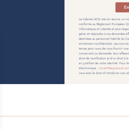
En
Le Cabinet ACG met en œuvre un trai
conforme au Règlement Européen (UE) 
Informatique et Libertés et plus large
gérer et répondre à vos demandes eff
destinées au personnel habilité du 
strictement confidentiels. Les courri
temps pour nous de vous fournir une
concernant ou demander leur effaceme
droit de rectification et d’un droit à 
en justifiant de votre identité. Pour 
électronique :
contact@acg-avocat.co
vous avez le droit d’introduire une r