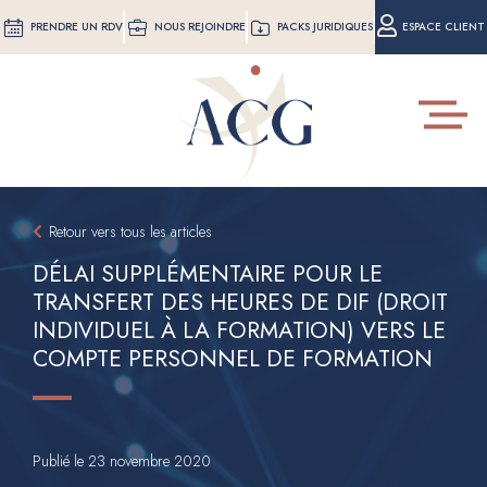
Aller
PRENDRE UN RDV
NOUS REJOINDRE
PACKS JURIDIQUES
ESPACE CLIENT
au
contenu
principal
Toggle
navigat
Retour vers tous les articles
DÉLAI SUPPLÉMENTAIRE POUR LE
TRANSFERT DES HEURES DE DIF (DROIT
INDIVIDUEL À LA FORMATION) VERS LE
COMPTE PERSONNEL DE FORMATION
Publié le
23 novembre 2020