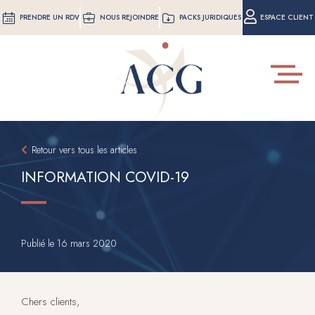
Aller
PRENDRE UN RDV
NOUS REJOINDRE
PACKS JURIDIQUES
ESPACE CLIENT
au
contenu
principal
Toggle
navigat
Retour vers tous les articles
INFORMATION COVID-19
Publié le
16 mars 2020
Chers clients,