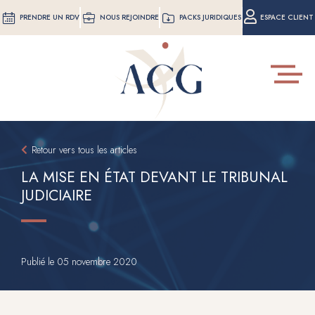
Aller
PRENDRE UN RDV
NOUS REJOINDRE
PACKS JURIDIQUES
ESPACE CLIENT
au
contenu
principal
Toggle
navigat
Retour vers tous les articles
LA MISE EN ÉTAT DEVANT LE TRIBUNAL
JUDICIAIRE
Publié le
05 novembre 2020