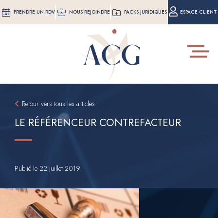
Aller
PRENDRE UN RDV
NOUS REJOINDRE
PACKS JURIDIQUES
ESPACE CLIENT
au
contenu
principal
Toggle
navigat
Retour vers tous les articles
LE RÉFÉRENCEUR CONTREFACTEUR
Publié le
22 juillet 2019