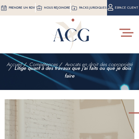
Aller
PRENDRE UN RDV
NOUS REJOINDRE
PACKS JURIDIQUES
ESPACE CLIENT
au
contenu
principal
Toggle
navigat
Accueil
Compétences
Avocats en droit des copropriété
Litige quant à des travaux que j’ai faits ou que je dois
faire