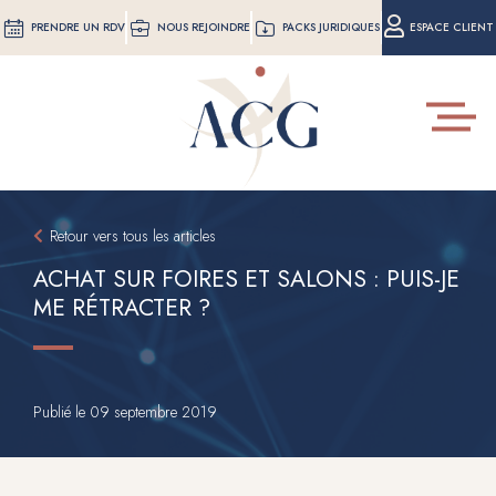
Aller
PRENDRE UN RDV
NOUS REJOINDRE
PACKS JURIDIQUES
ESPACE CLIENT
au
contenu
principal
Toggle
navigat
Retour vers tous les articles
ACHAT SUR FOIRES ET SALONS : PUIS-JE
ME RÉTRACTER ?
Publié le
09 septembre 2019