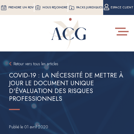
Aller
PRENDRE UN RDV
NOUS REJOINDRE
PACKS JURIDIQUES
ESPACE CLIENT
au
contenu
principal
Toggle
navigat
Retour vers tous les articles
COVID-19 : LA NÉCESSITÉ DE METTRE À
JOUR LE DOCUMENT UNIQUE
D'ÉVALUATION DES RISQUES
PROFESSIONNELS
Publié le
01 avril 2020