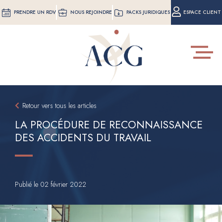
Aller
PRENDRE UN RDV
NOUS REJOINDRE
PACKS JURIDIQUES
ESPACE CLIENT
au
contenu
principal
Toggle
navigat
Retour vers tous les articles
LA PROCÉDURE DE RECONNAISSANCE
DES ACCIDENTS DU TRAVAIL
Publié le
02 février 2022