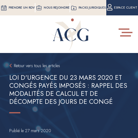
Aller
PRENDRE UN RDV
NOUS REJOINDRE
PACKS JURIDIQUES
ESPACE CLIENT
au
contenu
principal
Toggle
navigat
Retour vers tous les articles
LOI D'URGENCE DU 23 MARS 2020 ET
CONGÉS PAYÉS IMPOSÉS : RAPPEL DES
MODALITÉS DE CALCUL ET DE
DÉCOMPTE DES JOURS DE CONGÉ
Publié le
27 mars 2020