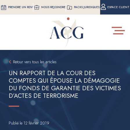
Aller
PRENDRE UN RDV
NOUS REJOINDRE
PACKS JURIDIQUES
ESPACE CLIENT
au
contenu
principal
Toggle
navigat
Retour vers tous les articles
UN RAPPORT DE LA COUR DES
COMPTES QUI ÉPOUSE LA DÉMAGOGIE
DU FONDS DE GARANTIE DES VICTIMES
D’ACTES DE TERRORISME
Publié le
12 février 2019