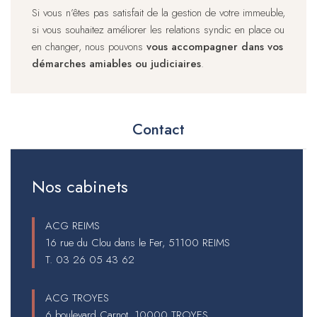
Si vous n’êtes pas satisfait de la gestion de votre immeuble,
si vous souhaitez améliorer les relations syndic en place ou
en changer, nous pouvons
vous accompagner dans vos
démarches amiables ou judiciaires
.
Contact
Nos cabinets
ACG REIMS
16 rue du Clou dans le Fer, 51100 REIMS
T.
03 26 05 43 62
ACG TROYES
6 boulevard Carnot, 10000 TROYES