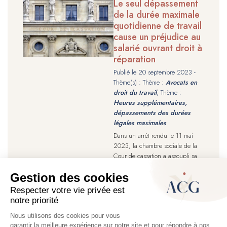
Le seul dépassement
de la durée maximale
quotidienne de travail
cause un préjudice au
salarié ouvrant droit à
réparation
Publié le
20 septembre 2023
-
Thème(s) : Thème :
Avocats en
droit du travail
, Thème :
Heures supplémentaires,
dépassements des durées
légales maximales
Dans un arrêt rendu le 11 mai
2023, la chambre sociale de la
Cour de cassation a assoupli sa
jurisprudence dans l’intérêt du
salarié victime d’un non-respect
de la réglementation sur la durée
maximale quotidienne de travail.