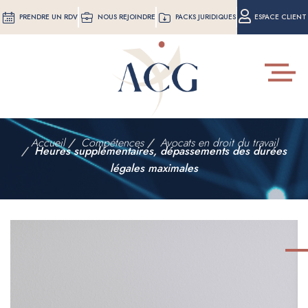
Aller
PRENDRE UN RDV
NOUS REJOINDRE
PACKS JURIDIQUES
ESPACE CLIENT
au
contenu
principal
Toggle
navigat
Accueil
Compétences
Avocats en droit du travail
Heures supplémentaires, dépassements des durées
légales maximales