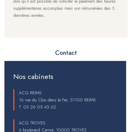
dire qu’il est possible de solliciter le paiement des heures
supplémentaires accomplies mais non rémunérées des 3
dernières années.
Contact
Nos cabinets
ACG REIMS
16 rue du Clou dans le Fer, 51100 REIMS
T.
03 26 05 43 62
ACG TROYES
6 boulevard Carnot, 10000 TROYES