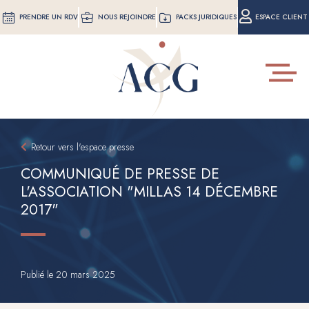
Aller
PRENDRE UN RDV
NOUS REJOINDRE
PACKS JURIDIQUES
ESPACE CLIENT
au
contenu
principal
Toggle
navigat
Retour vers l'espace presse
COMMUNIQUÉ DE PRESSE DE
L'ASSOCIATION "MILLAS 14 DÉCEMBRE
2017"
Publié le 20 mars 2025