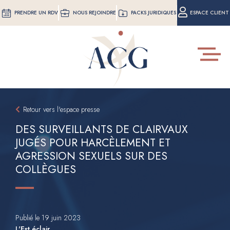
Aller
PRENDRE UN RDV
NOUS REJOINDRE
PACKS JURIDIQUES
ESPACE CLIENT
au
contenu
principal
Toggle
navigat
Retour vers l'espace presse
DES SURVEILLANTS DE CLAIRVAUX
JUGÉS POUR HARCÈLEMENT ET
AGRESSION SEXUELS SUR DES
COLLÈGUES
Publié le 19 juin 2023
L'Est éclair