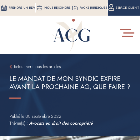
Aller
PRENDRE UN RDV
NOUS REJOINDRE
PACKS JURIDIQUES
ESPACE CLIENT
au
contenu
principal
Toggle
navigat
Retour vers tous les articles
LE MANDAT DE MON SYNDIC EXPIRE
AVANT LA PROCHAINE AG, QUE FAIRE ?
Publié le
08 septembre 2022
Thème(s) :
Avocats en droit des copropriété