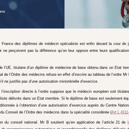
ers
 France des diplômes de médecin spécialiste est enfin devant la cour de 
ui ne perçoivent pas la différence qu’on leur oppose entre leurs qualificati
 de l’UE, titulaire d’un diplôme de médecine de base obtenu dans un Etat tie
al de l’Ordre des médecins refuse en effet d’inscrire au tableau de l’ordre M
l ne justifie pas d’une autorisation ministérielle d’exercice.
 l’inscription directe à l’ordre suppose que le médecin européen soit titula
iste délivrés dans un Etat membre. Si le diplôme de base est seulement équiv
conditionnée à l’obtention d’une autorisation d’exercice auprès du Centre Na
u Conseil de l’Ordre des médecins dans la spécialité considérée (
Art L 4111
ion du conseil national. Mr B soutient qu’en application de l’article 21 de