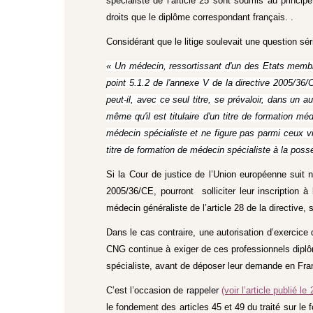
spécialiste de l’article 25 sont soumis au princi
droits que le diplôme correspondant français. .
Considérant que le litige soulevait une question sér
« Un médecin, ressortissant d'un des Etats membre
point 5.1.2 de l'annexe V de la directive 2005/36
peut-il, avec ce seul titre, se prévaloir, dans un 
même qu'il est titulaire d'un titre de formation m
médecin spécialiste et ne figure pas parmi ceux vis
titre de formation de médecin spécialiste à la pos
Si la Cour de justice de l’Union européenne suit 
2005/36/CE, pourront solliciter leur inscription à
médecin généraliste de l’article 28 de la directive
Dans le cas contraire, une autorisation d’exercic
CNG continue à exiger de ces professionnels diplôm
spécialiste, avant de déposer leur demande en Fra
C’est l’occasion de rappeler
(voir l’article publié le
le fondement des articles 45 et 49 du traité sur le 