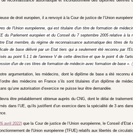
pe de reconnaissance automatique et inconditionnelle des diplômes délivrés 
ieuse de droit européen, il a renvoyé à la Cour de justice de l’Union européenne
s de l'Union européenne, qui est titulaire d'un titre de formation de médeci
/CE du Parlement européen et du Conseil du 7 septembre 2005 relative à la r
autre Etat membre, du régime de reconnaissance automatique des titres de forma
édicale de base délivré par un Etat tiers qui a seulement été reconnu par l
és au point 5.1.1 de l'annexe V de cette directive et que le point 4 de l'arti
session d'un de ces titres de formation de médecin avec formation de base ».
notre argumentation, les médecins, dont le diplôme de base a été reconnu équ
 l’ordre des médecins en France s’ils sont titulaires d’un diplôme de médeci
, sans qu’une autorisation d’exercice ne puisse leur être demandée.
e devra être préalablement obtenue auprès du CNG, dont le délai de traitem
és dans l’UE, qu’ils justifient d’un exercice dans la spécialité de 3 ans dan
nce.
 26 avril 2022)
que la Cour de justice de l’Union européenne, le Conseil d’Etat e
fonctionnement de l'Union européenne (TFUE) relatifs aux libertés de circulati