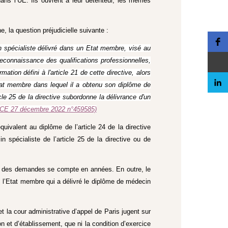
dans l’UE. Ils ouvrent à leur détenteur, les mêmes
, la question préjudicielle suivante :
n spécialiste délivré dans un Etat membre, visé au
econnaissance des qualifications professionnelles,
tion défini à l'article 21 de cette directive, alors
'Etat membre dans lequel il a obtenu son diplôme de
cle 25 de la directive subordonne la délivrance d'un
(CE 27 décembre 2022 n°459585)
ivalent au diplôme de l’article 24 de la directive
n spécialiste de l’article 25 de la directive ou de
ent des demandes se compte en années. En outre, le
s l’Etat membre qui a délivré le diplôme de médecin
t la cour administrative d’appel de Paris jugent sur
on et d’établissement, que ni la condition d’exercice