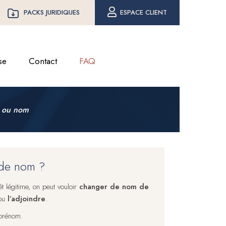
PACKS JURIDIQUES
ESPACE CLIENT
se
Contact
FAQ
 ou nom
 de nom ?
t légitime, on peut vouloir
changer de nom de
ou
l’adjoindre
.
prénom.