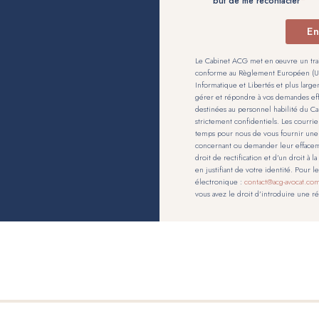
but de me recontacter
En
Le Cabinet ACG met en œuvre un trai
conforme au Règlement Européen (UE) 
Informatique et Libertés et plus large
gérer et répondre à vos demandes eff
destinées au personnel habilité du 
strictement confidentiels. Les courri
temps pour nous de vous fournir une
concernant ou demander leur effaceme
droit de rectification et d’un droit à 
en justifiant de votre identité. Pour 
électronique :
contact@acg-avocat.co
vous avez le droit d’introduire une r