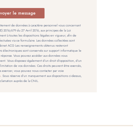
voyer le message
tement de données à caractère personnel vous concernant
2016/679 du 27 Avril 2016, aux principes de la Loi
ment à toutes les dispositions légales en vigueur, afin de
ectuées via ce formulaire. Les données collectées sont
Cabinet ACG Les renseignements obtenus resteront
ers électroniques sont conservés sur support informatique le
 réponse. Vous pouvez accéder aux données vous
nt. Vous disposez également d’un droit d’opposition, d’un
la limitation de vos données. Ces droits peuvent être exercés,
les exercer, vous pouvez nous contacter par voie
m
. Sous réserve d’un manquement aux dispositions ci-dessus,
éclamation auprès de la CNIL.