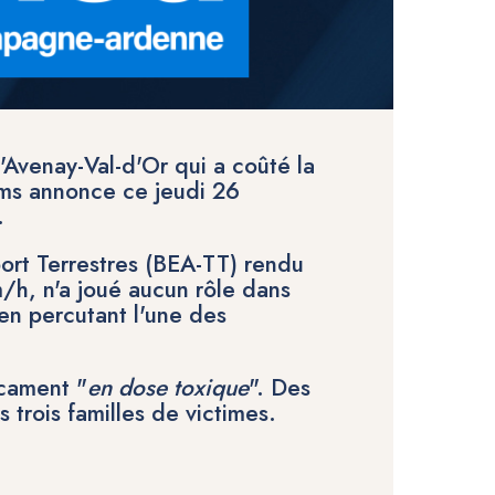
d'Avenay-Val-d'Or
qui a coûté la
ims annonce ce jeudi 26
.
ort Terrestres (BEA-TT) rendu
km/h, n'a joué aucun rôle dans
en percutant l'une des
icament
"
en dose toxique
". Des
 trois familles de victimes.