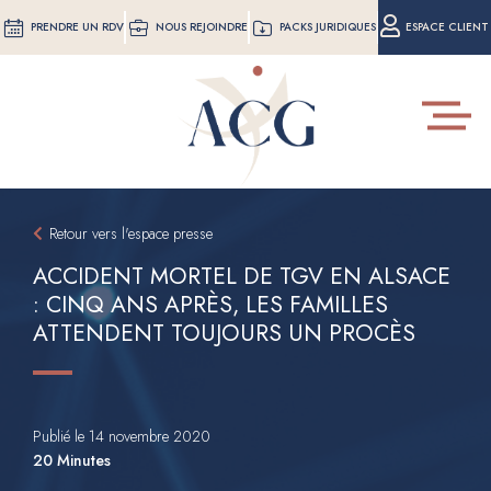
Aller
PRENDRE UN RDV
NOUS REJOINDRE
PACKS JURIDIQUES
ESPACE CLIENT
au
contenu
principal
Toggle
navigat
Retour vers l'espace presse
ACCIDENT MORTEL DE TGV EN ALSACE
: CINQ ANS APRÈS, LES FAMILLES
ATTENDENT TOUJOURS UN PROCÈS
Publié le 14 novembre 2020
20 Minutes