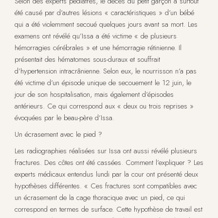
Selon des experts pédiatres, le décès du petit garçon a surtout
été causé par d’autres lésions « caractéristiques » d’un bébé
qui a été violemment secoué quelques jours avant sa mort. Les
examens ont révélé qu’Issa a été victime « de plusieurs
hémorragies cérébrales » et une hémorragie rétinienne. Il
présentait des hématomes sous-duraux et souffrait
d’hypertension intracrânienne. Selon eux, le nourrisson n’a pas
été victime d’un épisode unique de secouement le 12 juin, le
jour de son hospitalisation, mais également d’épisodes
antérieurs. Ce qui correspond aux « deux ou trois reprises »
évoquées par le beau-père d’Issa.
Un écrasement avec le pied ?
Les radiographies réalisées sur Issa ont aussi révélé plusieurs
fractures. Des côtes ont été cassées. Comment l’expliquer ? Les
experts médicaux entendus lundi par la cour ont présenté deux
hypothèses différentes. « Ces fractures sont compatibles avec
un écrasement de la cage thoracique avec un pied, ce qui
correspond en termes de surface. Cette hypothèse de travail est