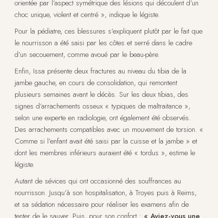
orientée par l’aspect symétrique des lésions qui découlent d’un
choc unique, violent et centré », indique le légiste.
Pour la pédiatre, ces blessures s’expliquent plutôt par le fait que
le nourrisson a été saisi par les côtes et serré dans le cadre
d’un secouement, comme avoué par le beau-père.
Enfin, Issa présente deux fractures au niveau du tibia de la
jambe gauche, en cours de consolidation, qui remontent
plusieurs semaines avant le décès. Sur les deux tibias, des
signes d’arrachements osseux « typiques de maltraitance »,
selon une experte en radiologie, ont également été observés.
Des arrachements compatibles avec un mouvement de torsion. «
Comme si l’enfant avait été saisi par la cuisse et la jambe » et
dont les membres inférieurs auraient été « tordus », estime le
légiste.
Autant de sévices qui ont occasionné des souffrances au
nourrisson. Jusqu’à son hospitalisation, à Troyes puis à Reims,
et sa sédation nécessaire pour réaliser les examens afin de
tenter de le sauver. Puis, pour son confort :
« Aviez-vous une