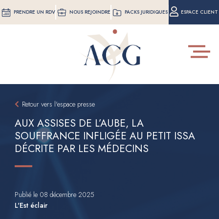
Aller
PRENDRE UN RDV
NOUS REJOINDRE
PACKS JURIDIQUES
ESPACE CLIENT
au
contenu
principal
Toggle
navigat
Retour vers l'espace presse
AUX ASSISES DE L’AUBE, LA
SOUFFRANCE INFLIGÉE AU PETIT ISSA
DÉCRITE PAR LES MÉDECINS
Publié le 08 décembre 2025
L'Est éclair