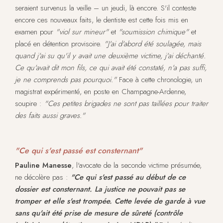
seraient survenus la veille – un jeudi, là encore. S'il conteste
encore ces nouveaux faits, le dentiste est cette fois mis en
examen pour
"viol sur mineur"
et
"soumission chimique"
et
placé en détention provisoire.
"J'ai d'abord été soulagée, mais
quand j'ai su qu'il y avait une deuxième victime, j'ai déchanté.
Ce qu'avait dit mon fils, ce qui avait été constaté, n'a pas suffi,
je ne comprends pas pourquoi."
Face à cette chronologie, un
magistrat expérimenté, en poste en Champagne-Ardenne,
soupire :
"Ces petites brigades ne sont pas taillées pour traiter
des faits aussi graves."
"Ce qui s'est passé est consternant"
Pauline Manesse
, l'avocate de la seconde victime présumée,
ne décolère pas :
"Ce qui s'est passé au début de ce
dossier est consternant. La justice ne pouvait pas se
tromper et elle s'est trompée. Cette levée de garde à vue
sans qu'ait été prise de mesure de sûreté (contrôle