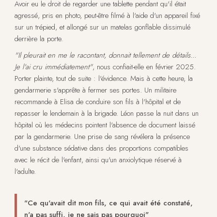
Avoir eu le droit de regarder une tablette pendant qu'il était
agressé, pris en photo, peut-être filmé à l'aide d'un appareil fixé
sur un trépied, et allongé sur un matelas gonflable dissimulé
derrière la porte.
"Il pleurait en me le racontant, donnait tellement de détails...
Je l'ai cru immédiatement"
, nous confiait-elle en février 2025.
Porter plainte, tout de suite : l'évidence. Mais à cette heure, la
gendarmerie s'apprête à fermer ses portes. Un militaire
recommande à Elisa de conduire son fils à l'hôpital et de
repasser le lendemain à la brigade. Léon passe la nuit dans un
hôpital où les médecins pointent l'absence de document laissé
par la gendarmerie. Une prise de sang révélera la présence
d'une substance sédative dans des proportions compatibles
avec le récit de l'enfant, ainsi qu'un anxiolytique réservé à
l'adulte.
"Ce qu'avait dit mon fils, ce qui avait été constaté,
n'a pas suffi, je ne sais pas pourquoi"