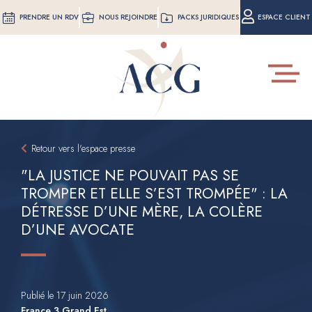
Aller
PRENDRE UN RDV
NOUS REJOINDRE
PACKS JURIDIQUES
ESPACE CLIENT
au
contenu
principal
Toggle
navigat
Retour vers l'espace presse
"LA JUSTICE NE POUVAIT PAS SE
TROMPER ET ELLE S’EST TROMPÉE" : LA
DÉTRESSE D’UNE MÈRE, LA COLÈRE
D’UNE AVOCATE
Publié le 17 juin 2026
France 3 Grand Est