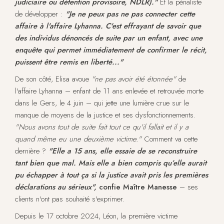
judiciaire ou détention provisoire, NDLR)."
Et la pénaliste
de développer :
"Je ne peux pas ne pas connecter cette
affaire à l'affaire Lyhanna. C'est effrayant de savoir que
des individus dénoncés de suite par un enfant, avec une
enquête qui permet immédiatement de confirmer le récit,
puissent être remis en liberté..."
De son côté, Elisa avoue
"ne pas avoir été étonnée"
de
l'affaire Lyhanna – enfant de 11 ans enlevée et retrouvée morte
dans le Gers, le 4 juin – qui jette une lumière crue sur le
manque de moyens de la justice et ses dysfonctionnements.
"Nous avons tout de suite fait tout ce qu'il fallait et il y a
quand même eu une deuxième victime."
Comment va cette
dernière ?
"Elle a 15 ans, elle essaie de se reconstruire
tant bien que mal. Mais elle a bien compris qu’elle aurait
pu échapper à tout ça si la justice avait pris les premières
déclarations au sérieux",
confie Maître Manesse
– ses
clients n'ont pas souhaité s'exprimer.
Depuis le 17 octobre 2024, Léon, la première victime