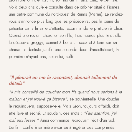
Léon (prénom d'emprunt), son fils de 11 ans, chez le dentiste.
Voilà deux ans qu'elle consulte dans ce cabinet situé à Fismes,
une petite commune du nord-ouest de Reims (Marne). Le rendez-
vous s'annonce plus long que les précédents, pas la peine de
patienter dans la salle d'attente, recommande le praticien à Elisa.
Quand elle revient chercher son fils, trois heures plus tard, elle
le découvre groggy, peinant à boire un soda et à tenir sur sa
chaise. Le dentiste justifie une seconde dose d'anesthésiant, la
première n'ayant pas, selon lui, suffi.
"Il pleurait en me le racontant, donnait tellement de
détails"
"Il m'a conseillé de coucher mon fils quand nous serions à la
maison et j'ai trouvé ça bizarre"
, se souvient-elle. Une douche
le requinquera, suppose-t-elle. Mais Léon, toujours affaibli, doit
être lavé et séché. Et soudain, ces mots :
"Fais attention, j'ai
mal aux fesses."
Ainsi commence l'éprouvant récit d'un viol.
L'enfant confie à sa mère avoir eu à ingérer des comprimés.