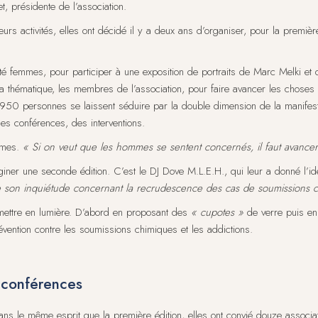
et, présidente de l’association.
leurs activités, elles ont décidé il y a deux ans d’organiser, pour la premi
darité femmes, pour participer à une exposition de portraits de Marc Melki e
la thématique, les membres de l’association, pour faire avancer les choses
0 personnes se laissent séduire par la double dimension de la manifestatio
es conférences, des interventions.
mmes.
« Si on veut que les hommes se sentent concernés, il faut avance
giner une seconde édition. C’est le DJ Dove M.L.E.H., qui leur a donné l’id
t de son inquiétude concernant la recrudescence des cas de soumissions 
 mettre en lumière. D’abord en proposant des
« cupotes »
de verre puis en
révention contre les soumissions chimiques et les addictions.
t conférences
ns le même esprit que la première édition, elles ont convié douze associ