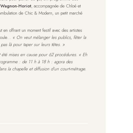
 Wagnon-Horiot
, accompagnée de Chloé et
ambulation de Chic & Modern, un petit marché
ut en offrant un moment festif avec des artistes
 Boule…
« On veut mélanger les publics, fêter la
as là pour taper sur leurs têtes. »
t été mises en cause pour 62 procédures. « Eh
 programme : de 11 h à 18 h : agora des
ns la chapelle et diffusion d’un court-métrage.