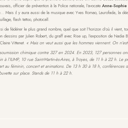
uvais, officier de prévention à la Police nationale, l’avocate
Anne-Sophie
e… Mais il y aura aussi de la musique avec Yves Romao, Laurofada, la dé
llage, flash tattoo, photocall.
si de fédérer le plus grand nombre, quel que soit l’horizon d’où il vient, to
en dessins par Julien Robert, du graff avec Rise up, l’exposition de Nadia
Claire Vittenet.
« Mais on veut aussi que les hommes viennent. On n’est p
de soumission chimique contre 327 en 2024. En 2023, 127 personnes on
 à l’IUMP, 10 rue Saint-Martin-ès-Aires, à Troyes, de 11 h à 22 h. Le
’art au féminin, concert et animations. De 13 h 30 à 18 h, conférences da
buvette sur place. Stands de 11 h à 22 h.