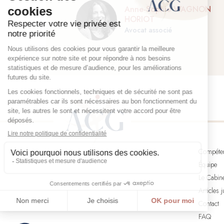
Anne-Sophie WAGNON
HORIOT
Avocat associé
Compéte
Équipe
Le Cabin
Articles 
Contact
FAQ