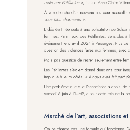
reste aux Pétillantes »
, insiste Anne-Claire Vitten
À la recherche d’un nouveau lieu pour accueillir 
vous êtes charmante »
.
L’idée était née suite à une sollicitation de Soli
femmes. Parmi eux, des Pétillantes. Sensibles à 
événement le 6 avril 2024 à Passages. Plus de 95
question des violences faites aux femmes, avec d
Mais pas question de rester seulement entre fe
Les Pétillantes s’étaient donné deux ans pour ima
impliqué à leurs côtés.
« Il nous avait fait par
Une problématique que l’association a choisi de
samedi 6 juin à l’IUMP, autour cette fois de la p
Marché de l’art, associations e
On ne change pas une formule qui fonctionne. Da