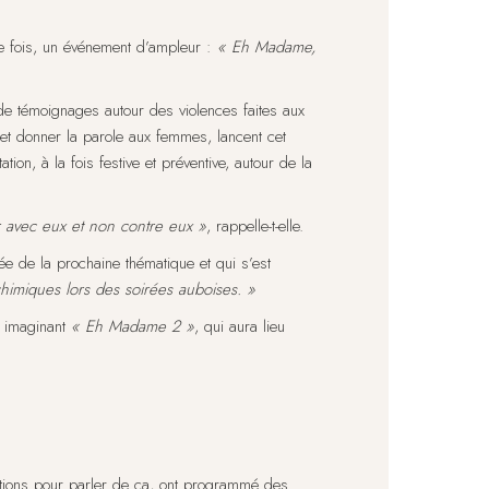
ère fois, un événement d’ampleur :
« Eh Madame,
t de témoignages autour des violences faites aux
 et donner la parole aux femmes, lancent cet
n, à la fois festive et préventive, autour de la
r avec eux et non contre eux »
, rappelle-t-elle.
ée de la prochaine thématique et qui s’est
chimiques lors des soirées auboises. »
 imaginant
« Eh Madame 2 »
, qui aura lieu
ations pour parler de ça, ont programmé des