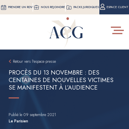
Aller
PRENDRE UN RDV
NOUS REJOINDRE
PACKS JURIDIQUES
ESPACE CLIENT
au
contenu
principal
Toggle
navigat
Retour vers l'espace presse
PROCÈS DU 13 NOVEMBRE : DES
CENTAINES DE NOUVELLES VICTIMES
SE MANIFESTENT À L’AUDIENCE
Publié le 09 septembre 2021
Le Parisien