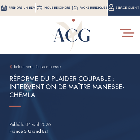
Aller
PRENDRE UN RDV
NOUS REJOINDRE
PACKS JURIDIQUES
ESPACE CLIENT
au
contenu
principal
Toggle
navigat
Retour vers l'espace presse
RÉFORME DU PLAIDER COUPABLE :
INTERVENTION DE MAÎTRE MANESSE-
CHEMLA
Publié le 04 avril 2026
France 3 Grand Est