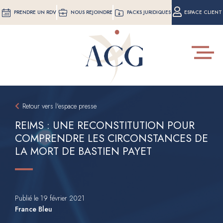
Aller
PRENDRE UN RDV
NOUS REJOINDRE
PACKS JURIDIQUES
ESPACE CLIENT
au
contenu
principal
Toggle
navigat
Retour vers l'espace presse
REIMS : UNE RECONSTITUTION POUR
COMPRENDRE LES CIRCONSTANCES DE
LA MORT DE BASTIEN PAYET
Publié le 19 février 2021
France Bleu