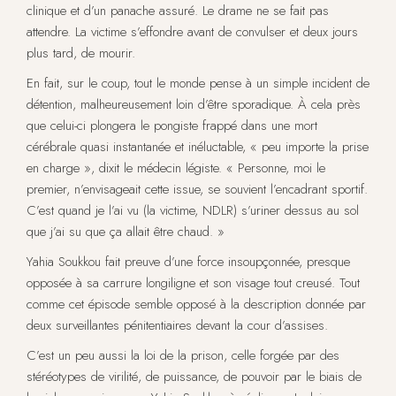
clinique et d’un panache assuré. Le drame ne se fait pas
attendre. La victime s’effondre avant de convulser et deux jours
plus tard, de mourir.
En fait, sur le coup, tout le monde pense à un simple incident de
détention, malheureusement loin d’être sporadique. À cela près
que celui-ci plongera le pongiste frappé dans une mort
cérébrale quasi instantanée et inéluctable, « peu importe la prise
en charge », dixit le médecin légiste. « Personne, moi le
premier, n’envisageait cette issue, se souvient l’encadrant sportif.
C’est quand je l’ai vu (la victime, NDLR) s’uriner dessus au sol
que j’ai su que ça allait être chaud. »
Yahia Soukkou fait preuve d’une force insoupçonnée, presque
opposée à sa carrure longiligne et son visage tout creusé. Tout
comme cet épisode semble opposé à la description donnée par
deux surveillantes pénitentiaires devant la cour d’assises.
C’est un peu aussi la loi de la prison, celle forgée par des
stéréotypes de virilité, de puissance, de pouvoir par le biais de