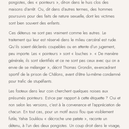
pongistes, des « pointeurs », dit-on dans le huis clos des
maisons d’arrêt. Ou, dit dans d’autres termes, des hommes
poursuivis pour des faits de nature sexuelle, dont les victimes
sont bien souvent des enfants.
Ces détenus ne sont pas vraiment comme les autres. Le
traitement qui leur est réservé dans le milieu carcéral est rude.
Qu’ils soient déclarés coupables ou en attente d’un jugement,
peu importe. Les « pointeurs » sont « louches ». « De manière
générale, ils sont identifiés et ce ne sont pas ceux avec qui on a
envie de se mélanger », décrit Thomas Grondin, ex-encadrant
sportif de la prison de Châlons, avant d’être lui-même condamné
pour trafic de stupéfiants.
Les footeux dans leur coin cherchent quelques noises aux
présumés pointeurs. Est-ce par rapport à cette étiquette ? Oui et
non selon les versions, c’est à la convenance et l’appréciation de
chacun. En tout cas, pour un motif aussi flou que visiblement
futile, Yahia Soukkou « décroche une patate », raconte un
détenu, à l’un des deux pongistes. Un coup droit dans le visage,