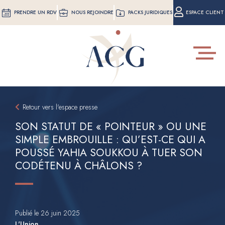
Aller
PRENDRE UN RDV
NOUS REJOINDRE
PACKS JURIDIQUES
ESPACE CLIENT
au
contenu
principal
Toggle
navigat
Retour vers l'espace presse
SON STATUT DE « POINTEUR » OU UNE
SIMPLE EMBROUILLE : QU’EST-CE QUI A
POUSSÉ YAHIA SOUKKOU À TUER SON
CODÉTENU À CHÂLONS ?
Publié le 26 juin 2025
L'Union