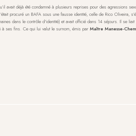
qu’il avait déjà été condamné à plusieurs reprises pour des agressions sexue
 s’était procuré un BAFA sous une fausse identité, celle de Rico Oliveira, s’
nes dans le contrôle d'identité) et avait officié dans 14 séjours. Il se liait
i à ses fins. Ce qui lui valut le surnom, émis par
Maître Manesse-Chem