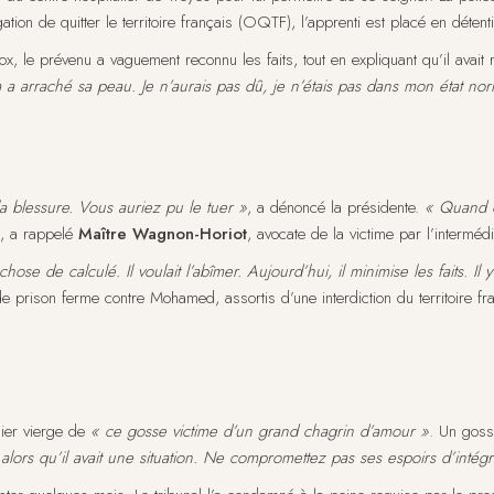
n de quitter le territoire français (OQTF), l’apprenti est placé en détenti
x, le prévenu a vaguement reconnu les faits, tout en expliquant qu’il avait
a a arraché sa peau. Je n’aurais pas dû, je n’étais pas dans mon état nor
 blessure. Vous auriez pu le tuer »
, a dénoncé la présidente.
« Quand o
, a rappelé
Maître Wagnon-Horiot
, avocate de la victime par l’interméd
se de calculé. Il voulait l’abîmer. Aujourd’hui, il minimise les faits. I
e prison ferme contre Mohamed, assortis d’une interdiction du territoire fr
sier vierge de
« ce gosse victime d’un grand chagrin d’amour »
. Un gos
 alors qu’il avait une situation. Ne compromettez pas ses espoirs d’intégr