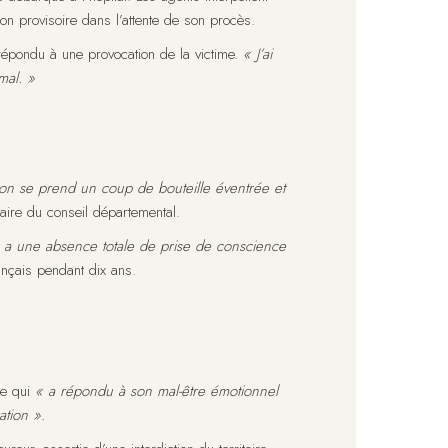
on provisoire dans l’attente de son procès.
 répondu à une provocation de la victime.
« J’ai
mal. »
n se prend un coup de bouteille éventrée et
iaire du conseil départemental.
l y a une absence totale de prise de conscience
ançais pendant dix ans.
se qui
« a répondu à son mal-être émotionnel
ation ».