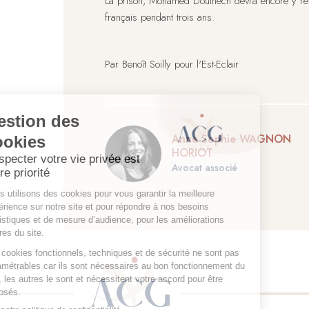
La prison, Mohamed Douihech devra encore y rester
français pendant trois ans.
Par Benoît Soilly pour l'Est-Eclair
Anne-Sophie WAGNON
HORIOT
Avocat associé