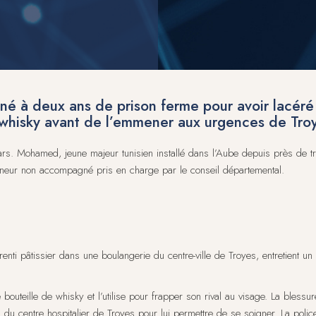
é à deux ans de prison ferme pour avoir lacéré
 whisky avant de l’emmener aux urgences de Tro
s. Mohamed, jeune majeur tunisien installé dans l’Aube depuis près de tr
neur non accompagné pris en charge par le conseil départemental.
ti pâtissier dans une boulangerie du centre-ville de Troyes, entretient un d
outeille de whisky et l’utilise pour frapper son rival au visage. La bless
u centre hospitalier de Troyes pour lui permettre de se soigner. La police 