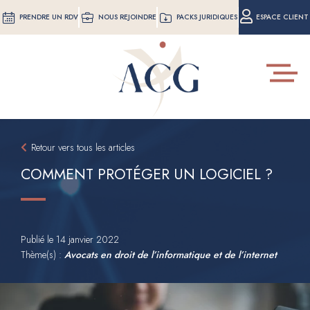
Aller
PRENDRE UN RDV
NOUS REJOINDRE
PACKS JURIDIQUES
ESPACE CLIENT
au
contenu
principal
Toggle
navigat
Retour vers tous les articles
COMMENT PROTÉGER UN LOGICIEL ?
Publié le
14 janvier 2022
Thème(s) :
Avocats en droit de l’informatique et de l’internet