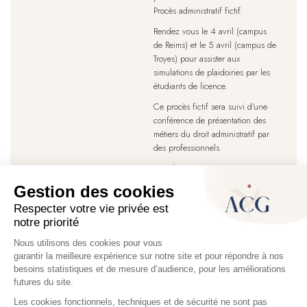
Procès administratif fictif.
Rendez vous le 4 avril (campus
de Reims) et le 5 avril (campus de
Troyes) pour assister aux
simulations de plaidoiries par les
étudiants de licence.
Ce procès fictif sera suivi d'une
conférence de présentation des
métiers du droit administratif par
des professionnels.
Ces deux événements sont
ouverts à tous.
Pagination
Page
1
Page
2
Page
›
Dernière
»
courante
suivante
page