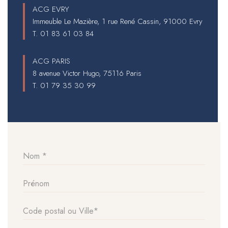
ACG EVRY
Immeuble Le Mazière, 1 rue René Cassin, 91000 Evry
T.
01 83 61 03 84
ACG PARIS
8 avenue Victor Hugo, 75116 Paris
T.
01 79 35 30 99