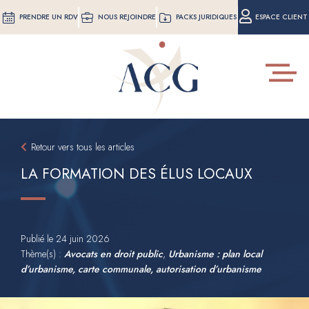
Aller
PRENDRE UN RDV
NOUS REJOINDRE
PACKS JURIDIQUES
ESPACE CLIENT
au
contenu
principal
Toggle
navigat
Retour vers tous les articles
LA FORMATION DES ÉLUS LOCAUX
Publié le
24 juin 2026
Thème(s) :
Avocats en droit public
,
Urbanisme : plan local
d’urbanisme, carte communale, autorisation d’urbanisme