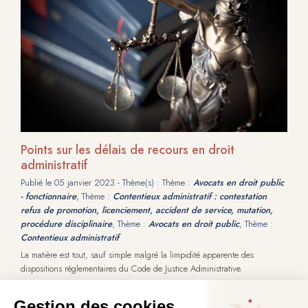
Points sur les délais de recours en droit
administratif
Publié le
05 janvier 2023
- Thème(s) : Thème :
Avocats en droit public
- fonctionnaire
, Thème :
Contentieux administratif : contestation
refus de promotion, licenciement, accident de service, mutation,
procédure disciplinaire
, Thème :
Avocats en droit public
, Thème :
Contentieux administratif
La matière est tout, sauf simple malgré la limpidité apparente des
dispositions réglementaires du Code de Justice Administrative.
L’article R 421-1 de ce dernier dispose : « La juridiction ne peut être
saisie que par voie de recours formé contre une décision, et ce, dans les