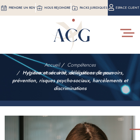
Aller
PRENDRE UN RDV
NOUS REJOINDRE
PACKS JURIDIQUES
ESPACE CLIENT
au
contenu
principal
Toggle
navigat
Accueil
Compétences
Hygiène et sécurité, délégations de pouvoirs,
Avocats en droit social des employeurs
prévention, risques psycho-sociaux, harcèlements et
discriminations