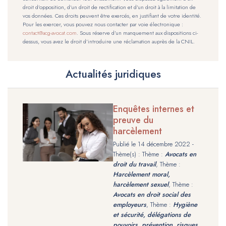
droit d’opposition, d’un droit de rectification et d’un droit à la limitation de
vos données. Ces droits peuvent être exercés, en justifiant de votre identité.
Pour les exercer, vous pouvez nous contacter par voie électronique :
contact@acg-avocat.com
. Sous réserve d’un manquement aux dispositions ci-
dessus, vous avez le droit d’introduire une réclamation auprès de la CNIL.
Actualités juridiques
Enquêtes internes et
preuve du
harcèlement
Publié le
14 décembre 2022
-
Thème(s) : Thème :
Avocats en
droit du travail
, Thème :
Harcèlement moral,
harcèlement sexuel
, Thème :
Avocats en droit social des
employeurs
, Thème :
Hygiène
et sécurité, délégations de
pouvoirs, prévention, risques