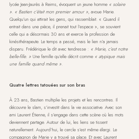
lycée Jean-Jaurès à Reims, évoquent un jeune homme
« solaire
»
.
« Bastien c’était mon premier amour »
, avoue Marie.
Quelqu’un qui attirait les gens, qui rassemblait. « Quand il
entrait dans une pièce, il prenait tout l’espace », se souvient
celle qui a désormais 30 ans et exerce la profession de
kinésithérapeute. Le temps a passé, mais le lien n’a jamais
disparu. Frédérique le dit avec tendresse :
« Marie, c’est notre
belle-fille. »
Une famille qu’elle décrit comme
« atypique mais
une famille quand même »
.
Quatre lettres tatouées sur son bras
À 23 ans, Bastien multiplie les projets et les rencontres. Il
découvre le slam, s’investit dans la vie associative. Avec son
ami Laurent Étienne, il s’engage dans cette scène où les mots
deviennent partage. Autour de lui, les liens se tissent
naturellement. Aujourd’hui, le cercle s’est même élargi. Le
compagnon de Marie y a trouvé sa place. Et avec Laurent