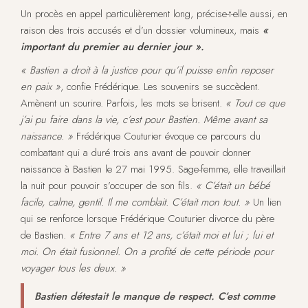
Un procès en appel particulièrement long, précise-t-elle aussi, en
raison des trois accusés et d’un dossier volumineux, mais
«
important du premier au dernier jour ».
« Bastien a droit à la justice pour qu’il puisse enfin reposer
en paix »
, confie Frédérique. Les souvenirs se succèdent.
Amènent un sourire. Parfois, les mots se brisent.
« Tout ce que
j’ai pu faire dans la vie, c’est pour Bastien. Même avant sa
naissance. »
Frédérique Couturier évoque ce parcours du
combattant qui a duré trois ans avant de pouvoir donner
naissance à Bastien le 27 mai 1995. Sage-femme, elle travaillait
la nuit pour pouvoir s’occuper de son fils.
« C’était un bébé
facile, calme, gentil. Il me comblait. C’était mon tout. »
Un lien
qui se renforce lorsque Frédérique Couturier divorce du père
de Bastien.
« Entre 7 ans et 12 ans, c’était moi et lui ; lui et
moi. On était fusionnel. On a profité de cette période pour
voyager tous les deux. »
Bastien détestait le manque de respect. C’est comme