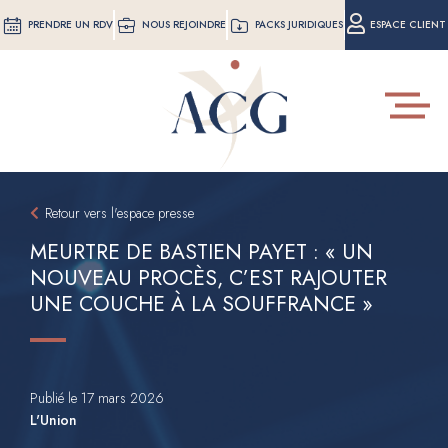
Aller
PRENDRE UN RDV
NOUS REJOINDRE
PACKS JURIDIQUES
ESPACE CLIENT
au
contenu
principal
Toggle
navigat
Retour vers l'espace presse
MEURTRE DE BASTIEN PAYET : « UN
NOUVEAU PROCÈS, C’EST RAJOUTER
UNE COUCHE À LA SOUFFRANCE »
Publié le 17 mars 2026
L'Union