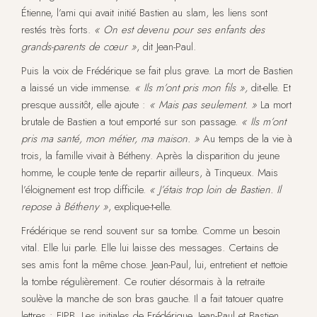
Étienne, l’ami qui avait initié Bastien au slam, les liens sont
restés très forts.
« On est devenu pour ses enfants des
grands-parents de cœur »
, dit Jean-Paul.
Puis la voix de Frédérique se fait plus grave. La mort de Bastien
a laissé un vide immense.
« Ils m’ont pris mon fils »,
dit-elle. Et
presque aussitôt, elle ajoute :
« Mais pas seulement. »
La mort
brutale de Bastien a tout emporté sur son passage.
« Ils m’ont
pris ma santé, mon métier, ma maison. »
Au temps de la vie à
trois, la famille vivait à Bétheny. Après la disparition du jeune
homme, le couple tente de repartir ailleurs, à Tinqueux. Mais
l’éloignement est trop difficile.
« J’étais trop loin de Bastien. Il
repose à Bétheny »
, explique-t-elle.
Frédérique se rend souvent sur sa tombe. Comme un besoin
vital. Elle lui parle. Elle lui laisse des messages. Certains de
ses amis font la même chose. Jean-Paul, lui, entretient et nettoie
la tombe régulièrement. Ce routier désormais à la retraite
soulève la manche de son bras gauche. Il a fait tatouer quatre
lettres : FJPB. Les initiales de Frédérique, Jean-Paul et Bastien.