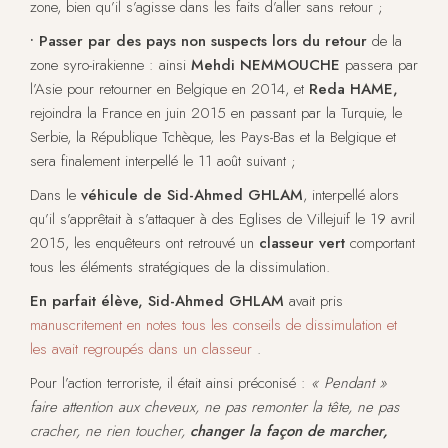
zone, bien qu’il s’agisse dans les faits d’aller sans retour ;
• Passer par des pays non suspects lors du retour
de la
zone syro-irakienne : ainsi
Mehdi NEMMOUCHE
passera par
l’Asie pour retourner en Belgique en 2014, et
Reda HAME,
rejoindra la France en juin 2015 en passant par la Turquie, le
Serbie, la République Tchèque, les Pays-Bas et la Belgique et
sera finalement interpellé le 11 août suivant ;
Dans le
véhicule de Sid-Ahmed GHLAM
, interpellé alors
qu’il s’apprêtait à s’attaquer à des Eglises de Villejuif le 19 avril
2015, les enquêteurs ont retrouvé un
classeur vert
comportant
tous les éléments stratégiques de la dissimulation.
En parfait élève, Sid-Ahmed GHLAM
avait pris
manuscritement en notes tous les conseils de dissimulation et
les avait regroupés dans un classeur
.
Pour l’action terroriste, il était ainsi préconisé :
« Pendant »
faire attention aux cheveux, ne pas remonter la tête, ne pas
cracher, ne rien toucher,
changer la façon de marcher,