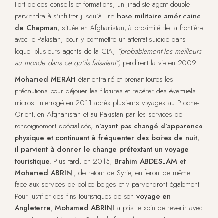
Fort de ces conseils et formations, un jihadiste agent double
parviendra à s’infiltrer jusqu’à une
base militaire américaine
de Chapman
, située en Afghanistan, à proximité de la frontière
avec le Pakistan, pour y commettre un attentat-suicide dans
lequel plusieurs agents de la CIA,
“probablement les meilleurs
au monde dans ce qu’ils faisaient”,
perdirent la vie en 2009.
Mohamed MERAH
était entrainé et prenait toutes les
précautions pour déjouer les filatures et repérer des éventuels
micros. Interrogé en 2011 après plusieurs voyages au Proche-
Orient, en Afghanistan et au Pakistan par les services de
renseignement spécialisés,
n’ayant pas changé d’apparence
physique et continuant à fréquenter des boites de nuit
,
il
parvient à donner le change prétextant un voyage
touristique.
Plus tard, en 2015,
Brahim ABDESLAM et
Mohamed ABRINI
, de retour de Syrie, en feront de même
face aux services de police belges et y parviendront également.
Pour justifier des fins touristiques de son
voyage en
Angleterre
,
Mohamed ABRINI
a pris le soin de revenir avec