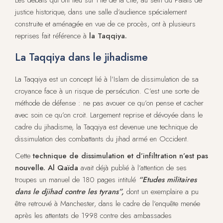
Les débats qui ont lieu sur l’île de la cité, au sein du Palais de
justice historique, dans une salle d’audience spécialement
construite et aménagée en vue de ce procès, ont à plusieurs
reprises fait référence à
la Taqqiya.
La Taqqiya dans le jihadisme
La Taqqiya est un concept lié à l’Islam de dissimulation de sa
croyance face à un risque de persécution. C’est une sorte de
méthode de défense : ne pas avouer ce qu’on pense et cacher
avec soin ce qu’on croit. Largement reprise et dévoyée dans le
cadre du jihadisme, la Taqqiya est devenue une technique de
dissimulation des combattants du jihad armé en Occident.
Cette
technique de dissimulation et d’infiltration n’est pas
nouvelle.
Al Qaïda
avait déjà publié à l’attention de ses
troupes un manuel de 180 pages intitulé
“Etudes militaires
dans le djihad contre les tyrans”,
dont un exemplaire a pu
être retrouvé à Manchester, dans le cadre de l’enquête menée
après les attentats de 1998 contre des ambassades