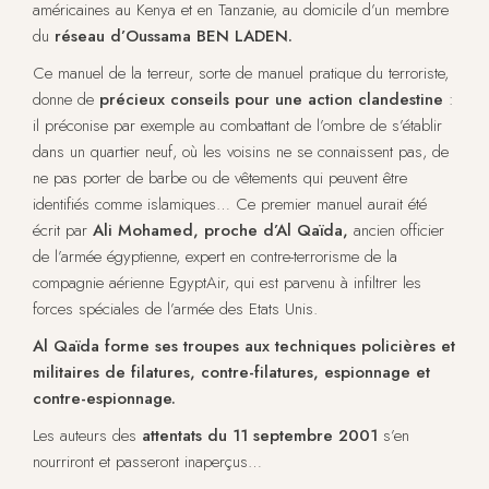
américaines au Kenya et en Tanzanie, au domicile d’un membre
du
réseau d’Oussama BEN LADEN.
Ce manuel de la terreur, sorte de manuel pratique du terroriste,
donne de
précieux conseils pour une action clandestine
:
il préconise par exemple au combattant de l’ombre de s’établir
dans un quartier neuf, où les voisins ne se connaissent pas, de
ne pas porter de barbe ou de vêtements qui peuvent être
identifiés comme islamiques… Ce premier manuel aurait été
écrit par
Ali Mohamed, proche d’Al Qaïda,
ancien officier
de l’armée égyptienne, expert en contre-terrorisme de la
compagnie aérienne EgyptAir, qui est parvenu à infiltrer les
forces spéciales de l’armée des Etats Unis.
Al Qaïda forme ses troupes aux techniques policières et
militaires de filatures, contre-filatures, espionnage et
contre-espionnage.
Les auteurs des
attentats du 11 septembre 2001
s’en
nourriront et passeront inaperçus…