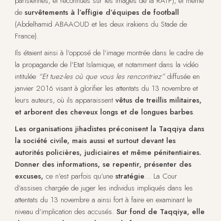
parisiennes, et reconnues sur les images de la RATP), et même
de
survêtements à l’effigie d’équipes de football
(Abdelhamid ABAAOUD et les deux irakiens du Stade de
France).
Ils étaient ainsi à l’opposé de l’image montrée dans le cadre de
la propagande de l’Etat Islamique, et notamment dans la vidéo
intitulée
“Et tuez-les où que vous les rencontriez”
diffusée en
janvier 2016 visant à glorifier les attentats du 13 novembre et
leurs auteurs, où ils apparaissent
vêtus de treillis militaires,
et arborent des cheveux longs et de longues barbes
.
Les organisations jihadistes préconisent la Taqqiya dans
la société civile, mais aussi et surtout devant les
autorités policières, judiciaires et même pénitentiaires.
Donner des informations, se repentir, présenter des
excuses,
ce n’est parfois qu’une
stratégie
… La Cour
d’assises chargée de juger les individus impliqués dans les
attentats du 13 novembre a ainsi fort à faire en examinant le
niveau d’implication des accusés.
Sur fond de Taqqiya, elle