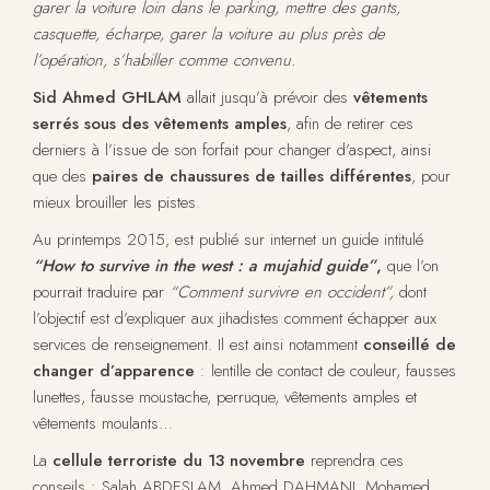
garer la voiture loin dans le parking, mettre des gants,
casquette, écharpe, garer la voiture au plus près de
l’opération, s’habiller comme convenu.
Sid Ahmed GHLAM
allait jusqu’à prévoir des
vêtements
serrés sous des vêtements amples
, afin de retirer ces
derniers à l’issue de son forfait pour changer d’aspect, ainsi
que des
paires de chaussures de tailles différentes
, pour
mieux brouiller les pistes.
Au printemps 2015, est publié sur internet un guide intitulé
“How to survive in the west : a mujahid guide”
,
que l’on
pourrait traduire par
“Comment survivre en occident”,
dont
l’objectif est d’expliquer aux jihadistes comment échapper aux
services de renseignement. Il est ainsi notamment
conseillé de
changer d’apparence
: lentille de contact de couleur, fausses
lunettes, fausse moustache, perruque, vêtements amples et
vêtements moulants…
La
cellule terroriste du 13 novembre
reprendra ces
conseils : Salah ABDESLAM, Ahmed DAHMANI, Mohamed