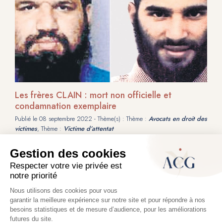
Les frères CLAIN : mort non officielle et
condamnation exemplaire
Publié le
08 septembre 2022
- Thème(s) : Thème :
Avocats en droit des
victimes
, Thème :
Victime d’attentat
A la fin du mois de février 2019, les médias ont annoncé la mort des
frères Fabien et Jean-Michel CLAIN, jihadistes français, acteurs majeurs
de la propagande francophone de l’État islamique, dans des frappes de
la coalition internationale.