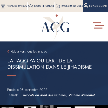
Aller
PRENDRE UN RDV
NOUS REJOINDRE
PACKS JURIDIQUES
ESPACE CLIENT
au
contenu
principal
Toggle
navigat
Retour vers tous les articles
LA TAQQIYA OU L’ART DE LA
DISSIMULATION DANS LE JIHADISME
Publié le
08 septembre 2022
Thème(s) :
Avocats en droit des victimes
,
Victime d’attentat