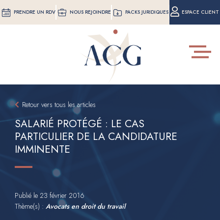
Aller
PRENDRE UN RDV
NOUS REJOINDRE
PACKS JURIDIQUES
ESPACE CLIENT
au
contenu
principal
Toggle
navigat
Retour vers tous les articles
SALARIÉ PROTÉGÉ : LE CAS
PARTICULIER DE LA CANDIDATURE
IMMINENTE
Publié le
23 février 2016
Thème(s) :
Avocats en droit du travail