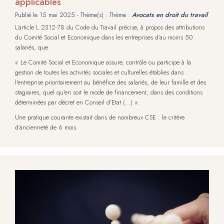
applicables
Publié le
15 mai 2025
- Thème(s) : Thème :
Avocats en droit du travail
L’article L 2312-78 du Code du Travail précise, à propos des attributions
du Comité Social et Economique dans les entreprises d’au moins 50
salariés, que :
« Le Comité Social et Economique assure, contrôle ou participe à la
gestion de toutes les activités sociales et culturelles établies dans
l'entreprise prioritairement au bénéfice des salariés, de leur famille et des
stagiaires, quel qu'en soit le mode de financement, dans des conditions
déterminées par décret en Conseil d'Etat (…) ».
Une pratique courante existait dans de nombreux CSE : le critère
d’ancienneté de 6 mois.