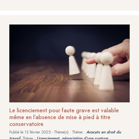
Le licenciement pour faute grave est valable
même en l’absence de mise à pied à titre
conservatoire
Publié le
13 février 2025
- Thème(s) : Thème :
Avocats en droit du
travail
, Thème :
Licenciement, négociation d’une rupture