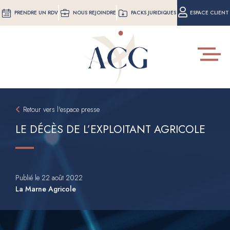
Aller
PRENDRE UN RDV
NOUS REJOINDRE
PACKS JURIDIQUES
ESPACE CLIENT
au
contenu
principal
Toggle
navigat
Retour vers l'espace presse
LE DÉCÈS DE L’EXPLOITANT AGRICOLE
Publié le 22 août 2022
La Marne Agricole