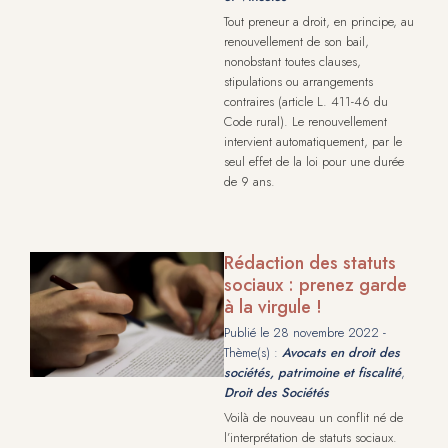
Tout preneur a droit, en principe, au
renouvellement de son bail,
nonobstant toutes clauses,
stipulations ou arrangements
contraires (article L. 411-46 du
Code rural). Le renouvellement
intervient automatiquement, par le
seul effet de la loi pour une durée
de 9 ans.
Rédaction des statuts
sociaux : prenez garde
à la virgule !
Publié le
28 novembre 2022
-
Thème(s) :
Avocats en droit des
sociétés, patrimoine et fiscalité
,
Droit des Sociétés
Voilà de nouveau un conflit né de
l’interprétation de statuts sociaux.