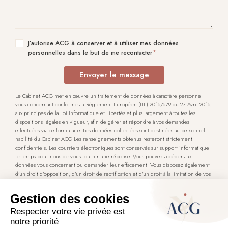
J’autorise ACG à conserver et à utiliser mes données
personnelles dans le but de me recontacter
Envoyer le message
Le Cabinet ACG met en œuvre un traitement de données à caractère personnel
vous concernant conforme au Règlement Européen (UE) 2016/679 du 27 Avril 2016,
aux principes de la Loi Informatique et Libertés et plus largement à toutes les
dispositions légales en vigueur, afin de gérer et répondre à vos demandes
effectuées via ce formulaire. Les données collectées sont destinées au personnel
habilité du Cabinet ACG Les renseignements obtenus resteront strictement
confidentiels. Les courriers électroniques sont conservés sur support informatique
le temps pour nous de vous fournir une réponse. Vous pouvez accéder aux
données vous concernant ou demander leur effacement. Vous disposez également
d’un droit d’opposition, d’un droit de rectification et d’un droit à la limitation de vos
données. Ces droits peuvent être exercés, en justifiant de votre identité. Pour les
exercer, vous pouvez nous contacter par voie électronique :
contact@acg-
avocat.com
. Sous réserve d’un manquement aux dispositions ci-dessus, vous avez le
droit d’introduire une réclamation auprès de la CNIL.