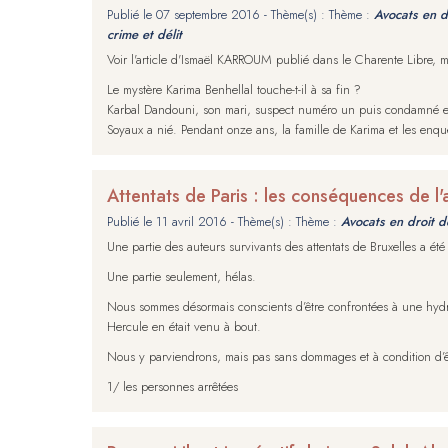
Publié le
07 septembre 2016
- Thème(s) : Thème :
Avocats en d
crime et délit
Voir l'article d'Ismaël KARROUM publié dans le Charente Libre,
Le mystère Karima Benhellal touche-t-il à sa fin ?
Karbal Dandouni, son mari, suspect numéro un puis condamné en pr
Soyaux a nié. Pendant onze ans, la famille de Karima et les enqu
Attentats de Paris : les conséquences de l'a
Publié le
11 avril 2016
- Thème(s) : Thème :
Avocats en droit d
Une partie des auteurs survivants des attentats de Bruxelles a été
Une partie seulement, hélas.
Nous sommes désormais conscients d’être confrontées à une hydre
Hercule en était venu à bout.
Nous y parviendrons, mais pas sans dommages et à condition d’êt
1/ les personnes arrêtées