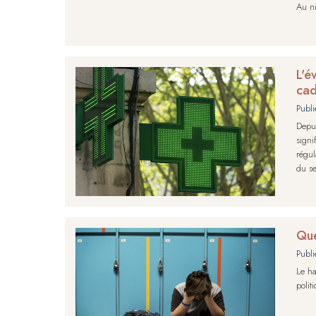
Au ni
L'é
ca
Publi
Depui
sign
régul
du se
Que
Publi
Le ha
polit