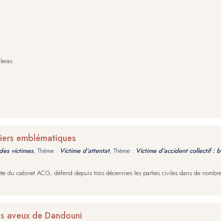
leras
siers emblématiques
des victimes
, Thème :
Victime d’attentat
, Thème :
Victime d’accident collectif : 
 la tête du cabinet ACG, défend depuis trois décennies les parties civiles dans de nomb
es aveux de Dandouni