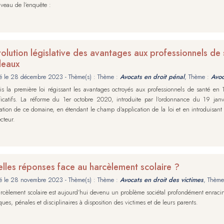
veau de l’enquête :
volution législative des avantages aux professionnels de sa
deaux
é le
28 décembre 2023
- Thème(s) : Thème :
Avocats en droit pénal
, Thème :
Avoc
s la première loi régissant les avantages octroyés aux professionnels de santé en 
ificatifs. La réforme du 1er octobre 2020, introduite par l'ordonnance du 19 ja
ation de ce domaine, en étendant le champ d'application de la loi et en introduisant
cteur.
lles réponses face au harcèlement scolaire ?
é le
28 novembre 2023
- Thème(s) : Thème :
Avocats en droit des victimes
, Thème
rcèlement scolaire est aujourd’hui devenu un problème sociétal profondément enraciné
iques, pénales et disciplinaires à disposition des victimes et de leurs parents.