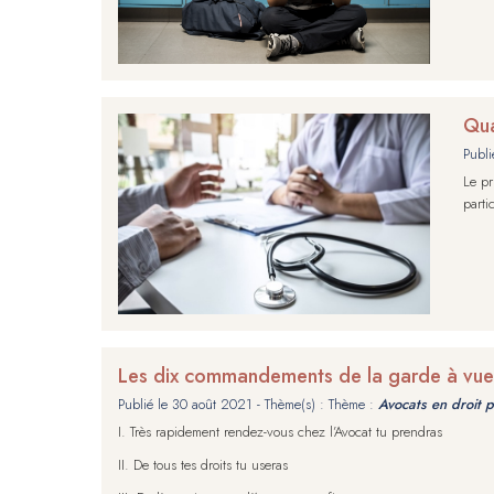
Qua
Publi
Le pr
parti
Les dix commandements de la garde à vue
Publié le
30 août 2021
- Thème(s) : Thème :
Avocats en droit 
I. Très rapidement rendez-vous chez l’Avocat tu prendras
II. De tous tes droits tu useras