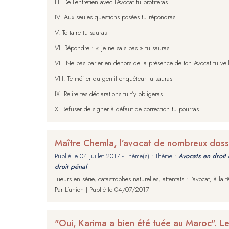
III. De l’entretien avec l’Avocat tu profiteras
IV. Aux seules questions posées tu répondras
V. Te taire tu sauras
VI. Répondre : « je ne sais pas » tu sauras
VII. Ne pas parler en dehors de la présence de ton Avocat tu veil
VIII. Te méfier du gentil enquêteur tu sauras
IX. Relire tes déclarations tu t’y obligeras
X. Refuser de signer à défaut de correction tu pourras.
Maître Chemla, l’avocat de nombreux dos
Publié le
04 juillet 2017
- Thème(s) : Thème :
Avocats en droit 
droit pénal
Tueurs en série, catastrophes naturelles, attentats : l’avocat, à
Par L'union | Publié le 04/07/2017
"Oui, Karima a bien été tuée au Maroc". L