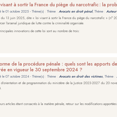
 visant à sortir la France du piège du narcotrafic : la pr
é le
01 octobre 2025
- Thème(s) : Thème :
Avocats en droit pénal
, Thème :
Auteur 
i du 13 juin 2025, dite « loi visant à sortir la France du piège du narcotrafic » (n° 20
rcer l’arsenal juridique de lutte contre la criminalité organisée.
rincipales innovations de cette loi sont au nombre de trois :
orme de la procédure pénale : quels sont les apports d
rée en vigueur le 30 septembre 2024 ?
é le
07 octobre 2024
- Thème(s) : Thème :
Avocats en droit des victimes
, Thème :
i d’orientation et de programmation du ministère de la Justice 2023-2027 du 20 no
4.
eurs articles étant consacrés à la matière pénale, retour sur les modifications apportées