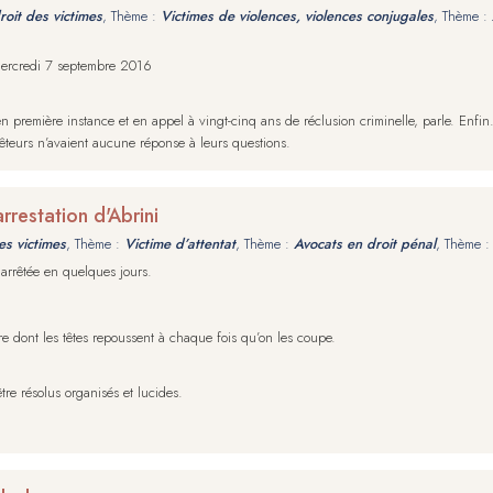
roit des victimes
, Thème :
Victimes de violences, violences conjugales
, Thème :
 mercredi 7 septembre 2016
emière instance et en appel à vingt-cinq ans de réclusion criminelle, parle. Enfin. 
êteurs n’avaient aucune réponse à leurs questions.
rrestation d'Abrini
es victimes
, Thème :
Victime d’attentat
, Thème :
Avocats en droit pénal
, Thème 
 arrêtée en quelques jours.
 dont les têtes repoussent à chaque fois qu’on les coupe.
re résolus organisés et lucides.