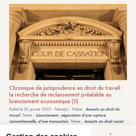
Chronique de jurisprudence en droit du travail :
la recherche de reclassement préalable au
licenciement economique (5)
Publié le
02 janvier 2025
- Thème(s) : Thème :
Avocats en droit du
travail
, Thème :
Licenciement, négociation d’une rupture
conventionnelle, d’une transaction
, Thème :
Avocats en droit social
des employeurs
L’existence de mesures visant à faciliter les reclassements dans le PSE ne