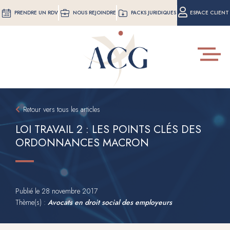
Aller
PRENDRE UN RDV
NOUS REJOINDRE
PACKS JURIDIQUES
ESPACE CLIENT
au
contenu
principal
Toggle
navigat
Retour vers tous les articles
LOI TRAVAIL 2 : LES POINTS CLÉS DES
ORDONNANCES MACRON
Publié le
28 novembre 2017
Thème(s) :
Avocats en droit social des employeurs