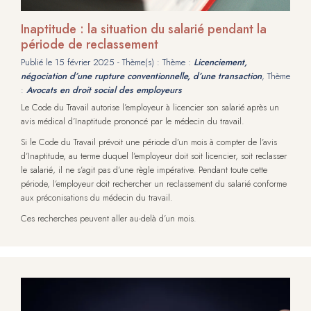
Inaptitude : la situation du salarié pendant la
période de reclassement
Publié le
15 février 2025
- Thème(s) : Thème :
Licenciement,
négociation d’une rupture conventionnelle, d’une transaction
, Thème
:
Avocats en droit social des employeurs
Le Code du Travail autorise l’employeur à licencier son salarié après un
avis médical d’Inaptitude prononcé par le médecin du travail.
Si le Code du Travail prévoit une période d’un mois à compter de l’avis
d’Inaptitude, au terme duquel l’employeur doit soit licencier, soit reclasser
le salarié, il ne s’agit pas d’une règle impérative. Pendant toute cette
période, l’employeur doit rechercher un reclassement du salarié conforme
aux préconisations du médecin du travail.
Ces recherches peuvent aller au-delà d’un mois.