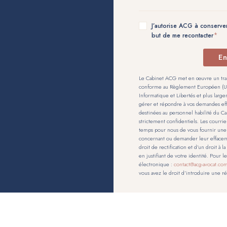
J’autorise ACG à conserver
but de me recontacter
En
Le Cabinet ACG met en œuvre un trai
conforme au Règlement Européen (UE) 
Informatique et Libertés et plus large
gérer et répondre à vos demandes eff
destinées au personnel habilité du 
strictement confidentiels. Les courri
temps pour nous de vous fournir une
concernant ou demander leur effaceme
droit de rectification et d’un droit à 
en justifiant de votre identité. Pour 
électronique :
contact@acg-avocat.co
vous avez le droit d’introduire une r