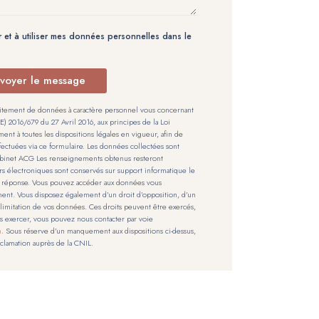
 et à utiliser mes données personnelles dans le
voyer le message
tement de données à caractère personnel vous concernant
2016/679 du 27 Avril 2016, aux principes de la Loi
ment à toutes les dispositions légales en vigueur, afin de
ectuées via ce formulaire. Les données collectées sont
Cabinet ACG Les renseignements obtenus resteront
ers électroniques sont conservés sur support informatique le
 réponse. Vous pouvez accéder aux données vous
nt. Vous disposez également d’un droit d’opposition, d’un
la limitation de vos données. Ces droits peuvent être exercés,
les exercer, vous pouvez nous contacter par voie
m
. Sous réserve d’un manquement aux dispositions ci-dessus,
éclamation auprès de la CNIL.