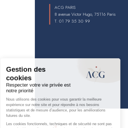
ACG PARIS
8 avenue Victor Hugo, 75116 Paris
T.
01 79 35 30 99