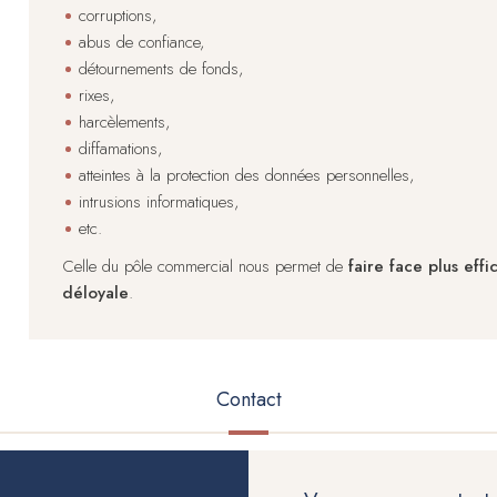
corruptions,
abus de confiance,
détournements de fonds,
rixes,
harcèlements,
diffamations,
atteintes à la protection des données personnelles,
intrusions informatiques,
etc.
Celle du pôle commercial nous permet de
faire face plus eff
déloyale
.
Contact
(onglet
actif)