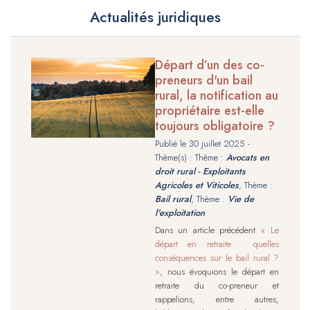
Actualités juridiques
Départ d’un des co-
preneurs d'un bail
rural, la notification au
propriétaire est-elle
toujours obligatoire ?
Publié le
30 juillet 2025
-
Thème(s) : Thème :
Avocats en
droit rural - Exploitants
Agricoles et Viticoles
, Thème :
Bail rural
, Thème :
Vie de
l'exploitation
Dans un article précédent
« Le
départ en retraite : quelles
conséquences sur le bail rural ?
»
, nous évoquions le départ en
retraite du co-preneur et
rappelions, entre autres,