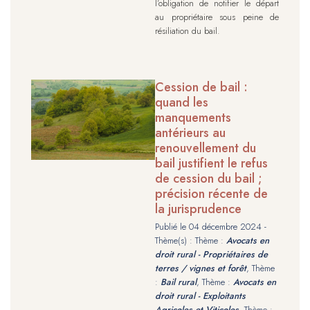
l’obligation de notifier le départ
au propriétaire sous peine de
résiliation du bail.
Cession de bail :
quand les
manquements
antérieurs au
renouvellement du
bail justifient le refus
de cession du bail ;
précision récente de
la jurisprudence
Publié le
04 décembre 2024
-
Thème(s) : Thème :
Avocats en
droit rural - Propriétaires de
terres / vignes et forêt
, Thème
:
Bail rural
, Thème :
Avocats en
droit rural - Exploitants
Agricoles et Viticoles
, Thème :