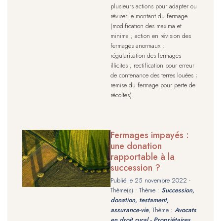
plusieurs actions pour adapter ou
réviser le montant du fermage
(modification des maxima et
minima ; action en révision des
fermages anormaux ;
régularisation des fermages
illicites ; rectification pour erreur
de contenance des terres louées ;
remise du fermage pour perte de
récoltes).
Fermages impayés :
une donation
rapportable à la
succession ?
Publié le
25 novembre 2022
-
Thème(s) : Thème :
Succession,
donation, testament,
assurance-vie
, Thème :
Avocats
en droit rural - Propriétaires