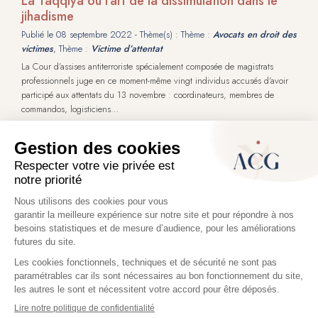
La Taqqiya ou l’art de la dissimulation dans le
jihadisme
Publié le
08 septembre 2022
- Thème(s) : Thème :
Avocats en droit des
victimes
, Thème :
Victime d’attentat
La Cour d’assises antiterroriste spécialement composée de magistrats
professionnels juge en ce moment-même vingt individus accusés d’avoir
participé aux attentats du 13 novembre : coordinateurs, membres de
commandos, logisticiens…
Les débats qui ont lieu sur l’île de la cité, au sein du Palais de justice
historique, dans une salle d’audience spécialement construite et
aménagée en vue de ce procès, ont à plusieurs reprises fait référence à
la Taqqiya.