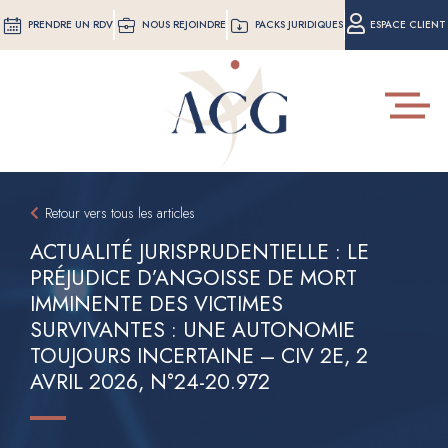
Aller
PRENDRE UN RDV
NOUS REJOINDRE
PACKS JURIDIQUES
ESPACE CLIENT
au
contenu
principal
Toggle
navigat
Retour vers tous les articles
ACTUALITÉ JURISPRUDENTIELLE : LE
PRÉJUDICE D’ANGOISSE DE MORT
IMMINENTE DES VICTIMES
SURVIVANTES : UNE AUTONOMIE
TOUJOURS INCERTAINE – CIV 2E, 2
AVRIL 2026, N°24-20.972