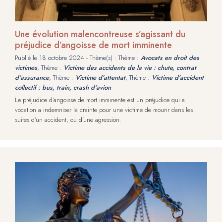
Une évolution malencontreuse s’agissant du
préjudice d’angoisse de mort imminente
Publié le
18 octobre 2024
- Thème(s) : Thème :
Avocats en droit des
victimes
, Thème :
Victime des accidents de la vie : chute, contrat
d’assurance
, Thème :
Victime d’attentat
, Thème :
Victime d’accident
collectif : bus, train, crash d’avion
Le préjudice d’angoisse de mort imminente est un préjudice qui a
vocation a indemniser la crainte pour une victime de mourir dans les
suites d’un accident, ou d’une agression.