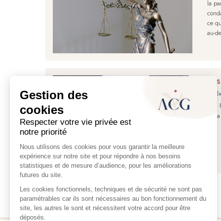
la pa
conda
ce qu
au-de
Les
Publi
A la 
de la