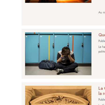
Au ni
Que
Publi
Le ha
polit
La 
la 
Publi