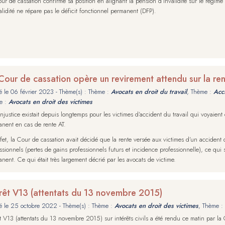
ur de cassation confirme sa position en alignant la pension d’invalidité sur le régime 
alidité ne répare pas le déficit fonctionnel permanent (DFP).
Cour de cassation opère un revirement attendu sur la ren
é le
06 février 2023
- Thème(s) : Thème :
Avocats en droit du travail
, Thème :
Acci
e :
Avocats en droit des victimes
njustice existait depuis longtemps pour les victimes d’accident du travail qui voyaient
nent en cas de rente AT.
fet, la Cour de cassation avait décidé que la rente versée aux victimes d’un accident d
ssionnels (pertes de gains professionnels futurs et incidence professionnelle), ce qui 
nent. Ce qui était très largement décrié par les avocats de victime.
rrêt V13 (attentats du 13 novembre 2015)
é le
25 octobre 2022
- Thème(s) : Thème :
Avocats en droit des victimes
, Thème :
êt V13 (attentats du 13 novembre 2015) sur intérêts civils a été rendu ce matin par la 