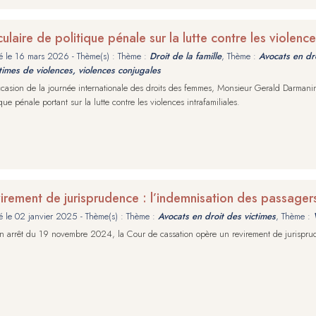
culaire de politique pénale sur la lutte contre les violence
é le
16 mars 2026
- Thème(s) : Thème :
Droit de la famille
, Thème :
Avocats en dro
times de violences, violences conjugales
ccasion de la journée internationale des droits des femmes, Monsieur Gerald Darmanin,
ique pénale portant sur la lutte contre les violences intrafamiliales.
irement de jurisprudence : l’indemnisation des passagers
é le
02 janvier 2025
- Thème(s) : Thème :
Avocats en droit des victimes
, Thème :
n arrêt du 19 novembre 2024, la Cour de cassation opère un revirement de jurispru