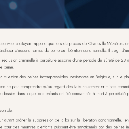
Observatoire citoyen rappelle que lors du procès de Charleville-Mézières, e
énéficier d’aucune remise de peine ou libération conditionnelle. Il s’agit d’u
 réclusion criminelle à perpétuité assortie d’une période de sûreté de 28 a
e peine.
 la question des peines incompressibles inexistantes en Belgique, sur le pla
citoyen ne peut comprendre qu’au regard des faits hautement criminels co
n dossier dans lequel des enfants ont été condamnés à mort à perpétuité p
eptable.
 autant prôner la suppression de la loi sur la libération conditionnelle, en
n que pour des meurtres d’enfants puissent être sanctionnés par des peines