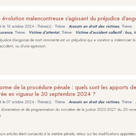
 évolution malencontreuse s’agissant du préjudice d’an
é le
18 octobre 2024
- Thème(s) : Thème :
Avocats en droit des victimes
, Thème :
surance
, Thème :
Victime d’attentat
, Thème :
Victime d’accident collectif : bus, t
éjudice d’angoisse de mort imminente est un préjudice qui a vocation a indemniser la 
accident, ou d’une agression.
orme de la procédure pénale : quels sont les apports d
rée en vigueur le 30 septembre 2024 ?
é le
07 octobre 2024
- Thème(s) : Thème :
Avocats en droit des victimes
, Thème :
i d’orientation et de programmation du ministère de la Justice 2023-2027 du 20 no
4.
eurs articles étant consacrés à la matière pénale, retour sur les modifications apportées