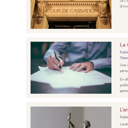
La Co
d'inv
La 
Publi
Thèm
Une i
perma
En ef
profe
perma
L’a
Publi
L’arr