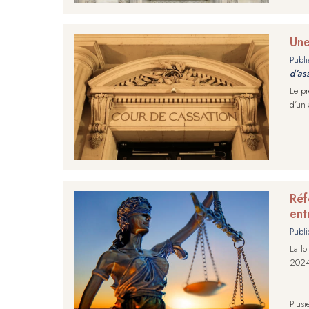
Une
Publi
d’as
Le pr
d’un 
Réf
ent
Publi
La lo
202
Plusi