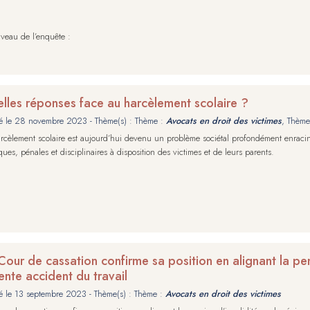
veau de l’enquête :
lles réponses face au harcèlement scolaire ?
é le
28 novembre 2023
- Thème(s) : Thème :
Avocats en droit des victimes
, Thème
rcèlement scolaire est aujourd’hui devenu un problème sociétal profondément enraciné
iques, pénales et disciplinaires à disposition des victimes et de leurs parents.
Cour de cassation confirme sa position en alignant la pen
rente accident du travail
é le
13 septembre 2023
- Thème(s) : Thème :
Avocats en droit des victimes