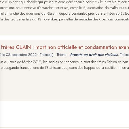
rtie d’un arrêt qui décide qui peut être considéré comme partie civile, c'est-à-dire com
mnations pour tentative d’assassinat terroriste, complicité, association de malfaiteurs, 
’elle tranche des questions qui étaient toujours pendantes près de 8 années après les 
là des seuls attentats du 13 novembre, permettra de résoudre des questions consécutive
 frères CLAIN : mort non officielle et condamnation exe
é le
08 septembre 2022
- Thème(s) : Thème :
Avocats en droit des victimes
, Thèm
fin du mois de février 2019, les médias ont annoncé la mort des frères Fabien et Jean
 propagande francophone de l’État islamique, dans des frappes de la coalition internat