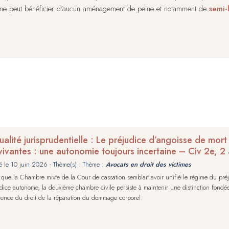
é ne peut bénéficier d'aucun aménagement de peine et notamment de
semi-
ualité jurisprudentielle : Le préjudice d’angoisse de mor
vivantes : une autonomie toujours incertaine – Civ 2e, 
é le
10 juin 2026
- Thème(s) : Thème :
Avocats en droit des victimes
 que la Chambre mixte de la Cour de cassation semblait avoir unifié le régime du pré
dice autonome, la deuxième chambre civile persiste à maintenir une distinction fondée s
ence du droit de la réparation du dommage corporel.