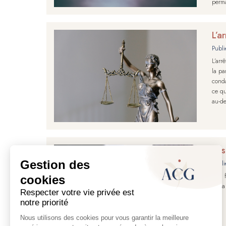
perma
L’a
Publi
L’arr
la pa
conda
ce qu
au-de
Les
Publi
A la 
de la