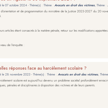
é le
07 octobre 2024
- Thème(s) : Thème :
Avocats en droit des victimes
, Thème :
i d’orientation et de programmation du ministère de la Justice 2023-2027 du 20 no
4.
eurs articles étant consacrés à la matière pénale, retour sur les modifications apportées
veau de l’enquête :
lles réponses face au harcèlement scolaire ?
é le
28 novembre 2023
- Thème(s) : Thème :
Avocats en droit des victimes
, Thème
rcèlement scolaire est aujourd’hui devenu un problème sociétal profondément enraciné
iques, pénales et disciplinaires à disposition des victimes et de leurs parents.