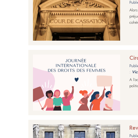
Publi
Alors
préju
cohér
Cir
Publi
:
Vic
A l’o
polit
Rev
Publi