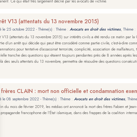
nent. Ce qui était très largement décrié par les avocats de victime.
rrêt V13 (attentats du 13 novembre 2015)
é le
25 octobre 2022
- Thème(s) : Thème :
Avocats en droit des victimes
, Thème :
êt V13 (attentats du 13 novembre 2015) sur intérêts civils a été rendu ce matin par la 
rtie d’un arrêt qui décide qui peut être considéré comme partie civile, c'est-à-dire com
mnations pour tentative d’assassinat terroriste, complicité, association de malfaiteurs, 
’elle tranche des questions qui étaient toujours pendantes près de 8 années après les 
là des seuls attentats du 13 novembre, permettra de résoudre des questions consécutive
 frères CLAIN : mort non officielle et condamnation exe
é le
08 septembre 2022
- Thème(s) : Thème :
Avocats en droit des victimes
, Thèm
fin du mois de février 2019, les médias ont annoncé la mort des frères Fabien et Jean
 propagande francophone de l’État islamique, dans des frappes de la coalition internat