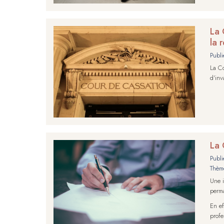
La 
la 
Publi
La Co
d'inv
La 
Publi
Thèm
Une i
perma
En ef
profe