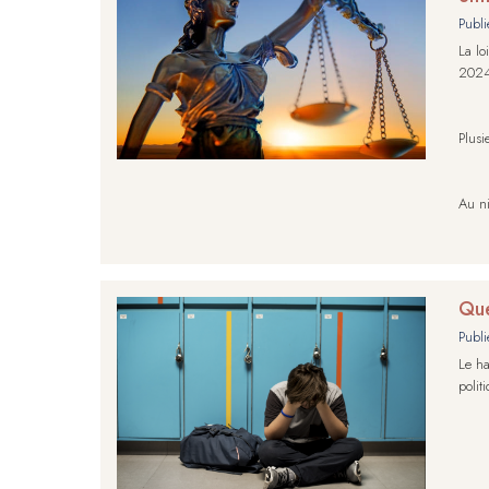
Publi
La lo
202
Plusi
Au ni
Que
Publi
Le ha
polit