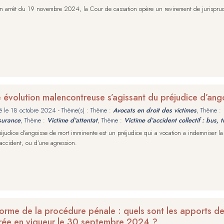
n arrêt du 19 novembre 2024, la Cour de cassation opère un revirement de jurispru
 évolution malencontreuse s’agissant du préjudice d’an
é le
18 octobre 2024
- Thème(s) : Thème :
Avocats en droit des victimes
, Thème :
surance
, Thème :
Victime d’attentat
, Thème :
Victime d’accident collectif : bus, t
éjudice d’angoisse de mort imminente est un préjudice qui a vocation a indemniser la 
accident, ou d’une agression.
orme de la procédure pénale : quels sont les apports d
rée en vigueur le 30 septembre 2024 ?