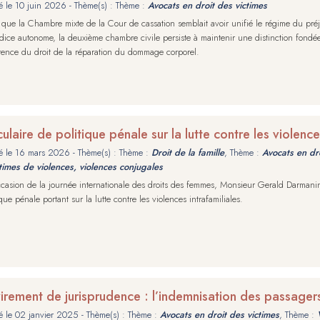
é le
10 juin 2026
- Thème(s) : Thème :
Avocats en droit des victimes
 que la Chambre mixte de la Cour de cassation semblait avoir unifié le régime du pré
dice autonome, la deuxième chambre civile persiste à maintenir une distinction fondée s
ence du droit de la réparation du dommage corporel.
culaire de politique pénale sur la lutte contre les violence
é le
16 mars 2026
- Thème(s) : Thème :
Droit de la famille
, Thème :
Avocats en dro
times de violences, violences conjugales
ccasion de la journée internationale des droits des femmes, Monsieur Gerald Darmanin,
ique pénale portant sur la lutte contre les violences intrafamiliales.
irement de jurisprudence : l’indemnisation des passagers
é le
02 janvier 2025
- Thème(s) : Thème :
Avocats en droit des victimes
, Thème :