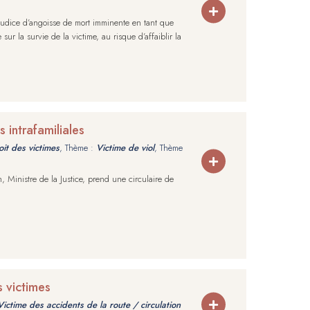
judice d’angoisse de mort imminente en tant que
ur la survie de la victime, au risque d’affaiblir la
s intrafamiliales
it des victimes
, Thème :
Victime de viol
, Thème
 Ministre de la Justice, prend une circulaire de
 victimes
Victime des accidents de la route / circulation