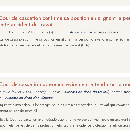
Cour de cassation confirme sa position en alignant la pen
rente accident du travail
é le
13 septembre 2023
- Thème(s) : Thème :
Avocats en droit des victimes
ur de cassation confirme sa position en alignant la pension d’invalidité sur le régime 
alidité ne répare pas le déficit fonctionnel permanent (DFP).
Cour de cassation opère un revirement attendu sur la ren
é le
06 février 2023
- Thème(s) : Thème :
Avocats en droit du travail
, Thème :
Acci
e :
Avocats en droit des victimes
njustice existait depuis longtemps pour les victimes d’accident du travail qui voyaient
nent en cas de rente AT.
fet, la Cour de cassation avait décidé que la rente versée aux victimes d’un accident d
ssionnels (pertes de gains professionnels futurs et incidence professionnelle), ce qui 