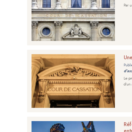
Par u
Une
Publi
d’as
Le pr
d’un 
Réf
ent