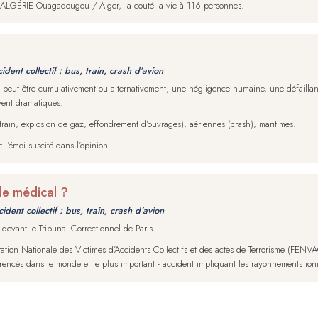
IR ALGÉRIE Ouagadougou / Alger, a couté la vie à 116 personnes.
ident collectif : bus, train, crash d’avion
ine peut être cumulativement ou alternativement, une négligence humaine, une défaill
vent dramatiques.
 train, explosion de gaz, effondrement d’ouvrages), aériennes (crash), maritimes.
 l’émoi suscité dans l’opinion.
ale médical ?
ident collectif : bus, train, crash d’avion
devant le Tribunal Correctionnel de Paris.
ation Nationale des Victimes d’Accidents Collectifs et des actes de Terrorisme (FENVAC
férencés dans le monde et le plus important - accident impliquant les rayonnements io