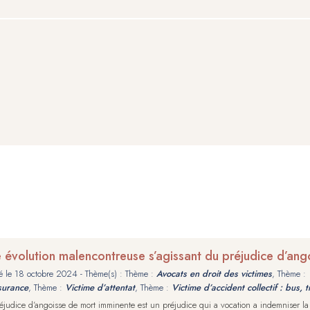
 évolution malencontreuse s’agissant du préjudice d’an
é le
18 octobre 2024
- Thème(s) : Thème :
Avocats en droit des victimes
, Thème :
surance
, Thème :
Victime d’attentat
, Thème :
Victime d’accident collectif : bus, t
éjudice d’angoisse de mort imminente est un préjudice qui a vocation a indemniser la 