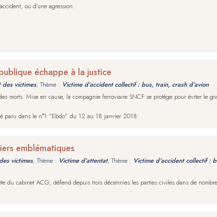
accident, ou d’une agression.
publique échappe à la justice
t des victimes
, Thème :
Victime d’accident collectif : bus, train, crash d’avion
 des morts. Mise en cause, la compagnie ferroviaire SNCF se protège pour éviter le gr
alité paru dans le n°1 "Ebdo" du 12 au 18 janvier 2018
siers emblématiques
des victimes
, Thème :
Victime d’attentat
, Thème :
Victime d’accident collectif : 
 la tête du cabinet ACG, défend depuis trois décennies les parties civiles dans de nomb