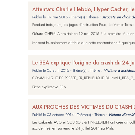
Attentats Charlie Hebdo, Hyper Cacher, les
Publié le
19 mai 2015
- Thème(s) : Thème :
Avocats en droit d
Pendant trois jours, les juges d’instruction Poux, Le Vert et Teissie
Gérard CHEMLA assistait ce 19 mai 2015 à la première réunion d’
Moment humainement difficile que cette confrontation à quelques m
Le BEA explique l'origine du crash du 24 J
Publié le
05 avril 2015
- Thème(s) : Thème :
Victime d’accident 
COMMUNIQUE DE PRESSE_FR_REPUBLIQUE DU MALI_BEA_2_
Fiche explicative BEA
AUX PROCHES DES VICTIMES DU CRASH 
Publié le
03 octobre 2014
- Thème(s) : Thème :
Victime d’accide
Les Cabinets ACG et COURTOIS & FINKELSTEIN ont créé un collec
accident aérien survenu le 24 Juillet 2014 au Mali.