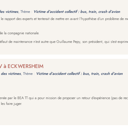
des victimes
, Thème :
Victime d’accident collectif : bus, train, crash d’avion
e rapport des experts et tenterait de mettre en avant l’hypothèse d’un problème de mé
 de la compagnie nationale.
 défaut de maintenance n’est autre que Guillaume Pepy, son président, qui s’est expr
 TGV à ECKWERSHEIM
 des victimes
, Thème :
Victime d’accident collectif : bus, train, crash d’avion
:
ée par le BEA TT qui a pour mission de proposer un retour d’expérience (pas de rech
les faire juger.